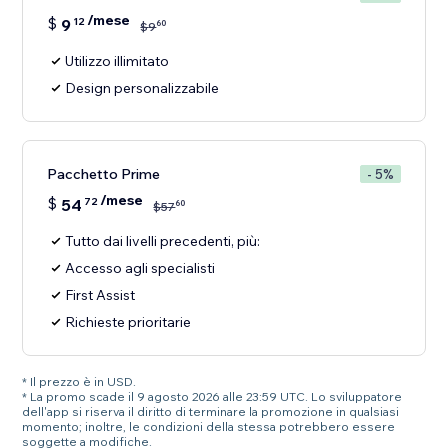
/mese
$
9
12
60
$
9
Utilizzo illimitato
Design personalizzabile
Pacchetto Prime
- 5%
/mese
$
54
72
60
$
57
Tutto dai livelli precedenti, più:
Accesso agli specialisti
First Assist
Richieste prioritarie
* Il prezzo è in USD.
* La promo scade il 9 agosto 2026 alle 23:59 UTC. Lo sviluppatore
dell'app si riserva il diritto di terminare la promozione in qualsiasi
momento; inoltre, le condizioni della stessa potrebbero essere
soggette a modifiche.