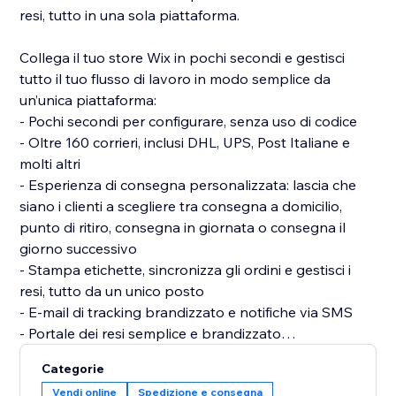
resi, tutto in una sola piattaforma.
Collega il tuo store Wix in pochi secondi e gestisci
tutto il tuo flusso di lavoro in modo semplice da
un’unica piattaforma:
- Pochi secondi per configurare, senza uso di codice
- Oltre 160 corrieri, inclusi DHL, UPS, Post Italiane e
molti altri
- Esperienza di consegna personalizzata: lascia che
siano i clienti a scegliere tra consegna a domicilio,
punto di ritiro, consegna in giornata o consegna il
giorno successivo
- Stampa etichette, sincronizza gli ordini e gestisci i
resi, tutto da un unico posto
- E-mail di tracking brandizzato e notifiche via SMS
- Portale dei resi semplice e brandizzato
- Tracciamento dei dati sulle spedizioni e sui resi in
Categorie
un’unica dashboard
Vendi online
Spedizione e consegna