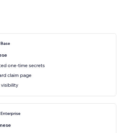
 Base
ese
ted one-time secrets
rd claim page
isibility
Enterprise
mese