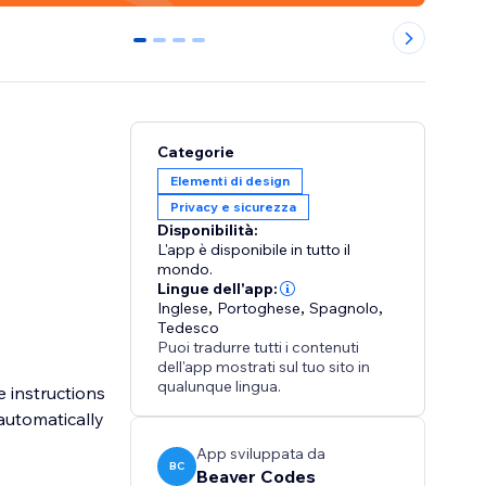
0
1
2
3
Categorie
Elementi di design
Privacy e sicurezza
Disponibilità:
L'app è disponibile in tutto il
mondo.
Lingue dell'app:
Inglese
,
Portoghese
,
Spagnolo
,
Tedesco
Puoi tradurre tutti i contenuti
dell'app mostrati sul tuo sito in
qualunque lingua.
 instructions
automatically
App sviluppata da
BC
Beaver Codes