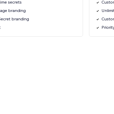
time secrets
Custo
page branding
Unlimi
ecret branding
Custo
t
Priori