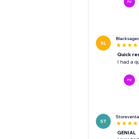
PU
Blacksage
BL
Quick re
I had a q
PU
Storeventa
ST
GENIAL