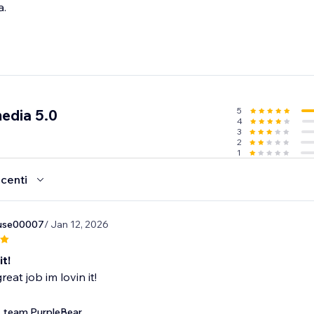
a.
5
edia 5.0
4
3
2
1
ecenti
use00007
/ Jan 12, 2026
it!
reat job im lovin it!
team PurpleBear