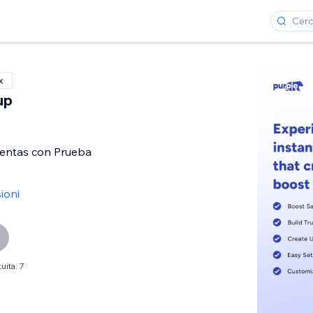
x
up
entas con Prueba
ioni
uita: 7