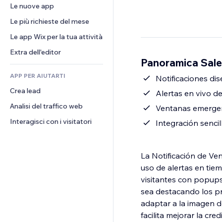
Conversioni
Soluzioni di stoccaggio
Le nuove app
PDF
Effetti immagine
Chat
Dropshipping
Condivisione file
Le più richieste del mese
Tasti e menu
Commenti
Prezzi e abbonamenti
Novità
Banner e badge
Le app Wix per la tua attività
Telefono
Crowdfunding
Servizi per i contenuti
Calcolatrici
Community
Extra dell'editor
Cibo e bevande
Panoramica Sale
Effetti testo
Cerca
Recensioni e testimonial
APP PER AIUTARTI
Meteo
Notificaciones di
CRM
Crea lead
Grafici e tabelle
Alertas en vivo d
Analisi del traffico web
Ventanas emergent
Interagisci con i visitatori
Integración sencil
La Notificación de Ven
uso de alertas en tiem
visitantes con popups
sea destacando los p
adaptar a la imagen de
facilita mejorar la cr