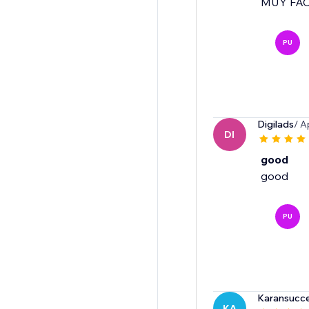
MUY FAC
PU
Digilads
/ A
DI
good
good
PU
Karansucc
KA