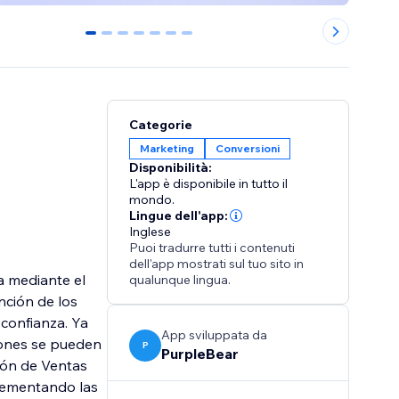
0
1
2
3
4
5
6
Categorie
Marketing
Conversioni
Disponibilità:
L'app è disponibile in tutto il
mondo.
Lingue dell'app:
Inglese
Puoi tradurre tutti i contenuti
dell'app mostrati sul tuo sito in
a mediante el
qualunque lingua.
nción de los
confianza. Ya
App sviluppata da
iones se pueden
P
PurpleBear
ción de Ventas
ncrementando las