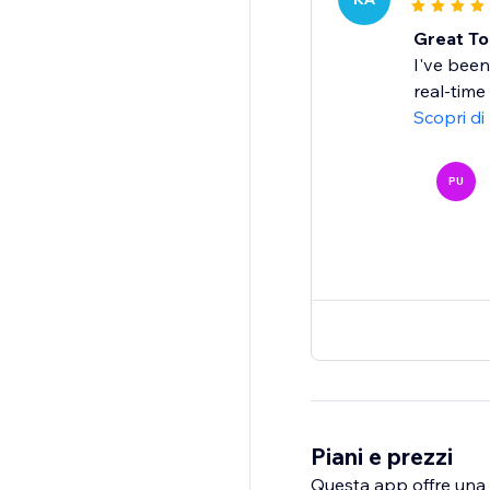
Great To
I've been
real-time 
Scopri di
PU
Piani e prezzi
Questa app offre una p