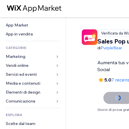
App Market
Verificata da Wi
App in vendita
Sales Pop 
di
PurpleBear
CATEGORIE
Marketing
Aumenta tus v
Vendi online
Inserzioni
Social
Mobile
Servizi ed eventi
App per Stores
5.0
7 recens
Dati analitici
Spedizione e consegna
Media e contenuti
Hotel
Social
Tasti Vendi
Eventi
Elementi di design
Galleria
SEO
Corsi online
Ristoranti
Musica
Mappe e navigazione
Comunicazione 
Coinvolgimento
Stampa su richiesta
Immobiliare
Podcast
Privacy e sicurezza
Moduli
Giorni di prova grat
Inserzioni sito
Amministrazione
ESPLORA
Prenotazioni
Fotografia
Orologio
Blog
Email
Buoni e programmi fedeltà
Scelte dal team
Video
Template per pagine
Sondaggi