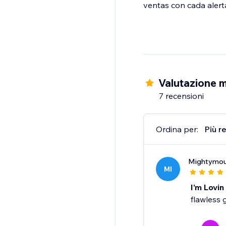
ventas con cada alert
Valutazione m
7 recensioni
Ordina per:
Più r
Mightymo
MI
I'm Lovin 
flawless g