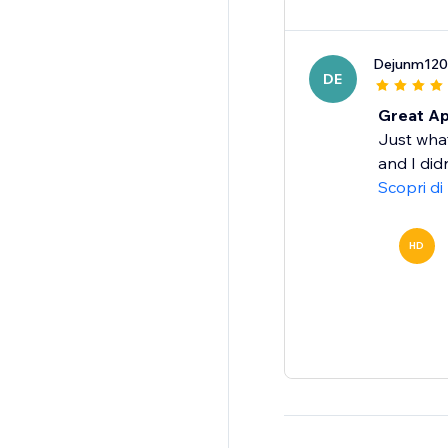
Dejunm12
DE
Great A
Just what
and I did
Scopri di
HD