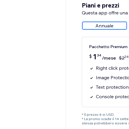
Piani e prezzi
Questa app offre una p
Annuale
Pacchetto Premium
1
34
$
24
/mese
$
2
Right click pro
Image Protecti
Text protection
Console protec
* Il prezzo è in USD.
* La promo scade il 14 settem
stessa potrebbero essere 