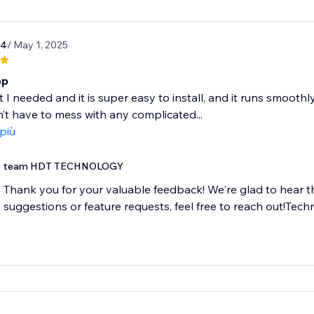
04
/ May 1, 2025
pp
 I needed and it is super easy to install, and it runs smooth
n’t have to mess with any complicated...
 più
team HDT TECHNOLOGY
Thank you for your valuable feedback! We're glad to hear t
suggestions or feature requests, feel free to reach out!T