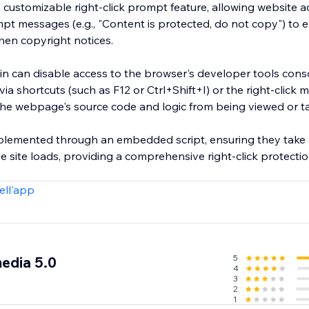
s a customizable right-click prompt feature, allowing website a
pt messages (e.g., "Content is protected, do not copy") to 
hen copyright notices.
in can disable access to the browser's developer tools cons
via shortcuts (such as F12 or Ctrl+Shift+I) or the right-click
the webpage's source code and logic from being viewed or 
plemented through an embedded script, ensuring they take 
e site loads, providing a comprehensive right-click protect
ell'app
5
edia 5.0
4
3
2
1