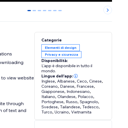
0
1
2
3
4
5
6
Categorie
Elementi di design
ations
Privacy e sicurezza
Disponibilità:
downloading
L'app è disponibile in tutto il
mondo.
Lingue dell'app:
 to view website
Inglese
,
Albanese
,
Ceco
,
Cinese
,
Coreano
,
Danese
,
Francese
,
Giapponese
,
Indonesiano
,
Italiano
,
Olandese
,
Polacco
,
Portoghese
,
Russo
,
Spagnolo
,
site through
Svedese
,
Tailandese
,
Tedesco
,
on of text and
Turco
,
Ucraino
,
Vietnamita