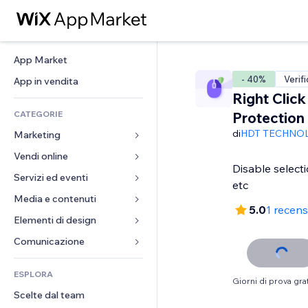
App Market
- 40%
Verif
App in vendita
Right Click
CATEGORIE
Protection
di
HDT TECHNO
Marketing
Vendi online
Inserzioni
Disable selecti
Mobile
Servizi ed eventi
App per Stores
etc
Dati analitici
Spedizione e consegna
Media e contenuti
Hotel
5.0
1 recen
Social
Tasti Vendi
Eventi
Elementi di design
Galleria
SEO
Corsi online
Ristoranti
Musica
Mappe e navigazione
Comunicazione 
Coinvolgimento
Stampa su richiesta
Immobiliare
Podcast
Privacy e sicurezza
Moduli
Inserzioni sito
Amministrazione
ESPLORA
Prenotazioni
Fotografia
Orologio
Blog
Giorni di prova grat
Email
Buoni e programmi fedeltà
Scelte dal team
Video
Template per pagine
Sondaggi