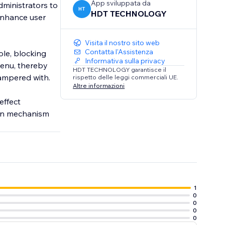
App sviluppata da
dministrators to
HT
HDT TECHNOLOGY
enhance user
Visita il nostro sito web
Contatta l'Assistenza
ole, blocking
Informativa sulla privacy
 menu, thereby
HDT TECHNOLOGY garantisce il
tampered with.
rispetto delle leggi commerciali UE.
Altre informazioni
effect
ion mechanism
1
0
0
0
0