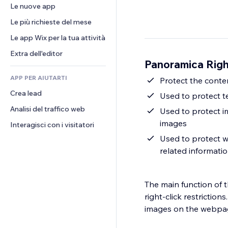
Conversioni
Soluzioni di stoccaggio
Le nuove app
PDF
Effetti immagine
Chat
Dropshipping
Condivisione file
Le più richieste del mese
Tasti e menu
Commenti
Prezzi e abbonamenti
Novità
Banner e badge
Le app Wix per la tua attività
Telefono
Crowdfunding
Servizi per i contenuti
Calcolatrici
Community
Extra dell'editor
Cibo e bevande
Panoramica Right
Effetti testo
Cerca
Recensioni e testimonial
APP PER AIUTARTI
Meteo
Protect the conte
CRM
Crea lead
Grafici e tabelle
Used to protect t
Analisi del traffico web
Used to protect i
images
Interagisci con i visitatori
Used to protect w
related informatio
The main function of t
right-click restrictions
images on the webpag