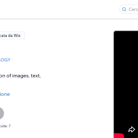
icata da Wix
LOGY
on of images, text,
sione
uita: 7