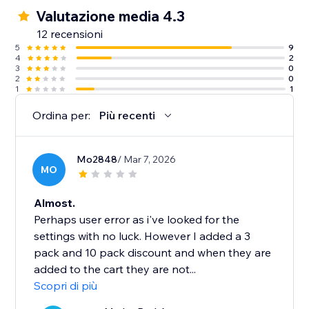
Valutazione media 4.3
12 recensioni
5
9
4
2
3
0
2
0
1
1
Ordina per:
Più recenti
Mo2848
/ Mar 7, 2026
MO
Almost.
Perhaps user error as i've looked for the
settings with no luck. However I added a 3
pack and 10 pack discount and when they are
added to the cart they are not...
Scopri di più