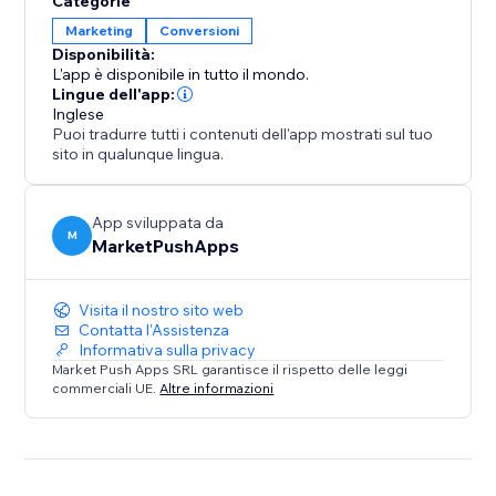
Categorie
Perfettamente integrata nelle tue pagine prodotto,
Marketing
Conversioni
Quantity & Volume Discounts ti aiuta a creare offerte
Disponibilità:
irresistibili in pochi istanti. Inizia oggi stesso a far
L'app è disponibile in tutto il mondo.
crescere il tuo fatturato!
Lingue dell'app:
Inglese
Puoi tradurre tutti i contenuti dell'app mostrati sul tuo
sito in qualunque lingua.
App sviluppata da
M
MarketPushApps
Visita il nostro sito web
Contatta l'Assistenza
Informativa sulla privacy
Market Push Apps SRL garantisce il rispetto delle leggi
commerciali UE.
Altre informazioni