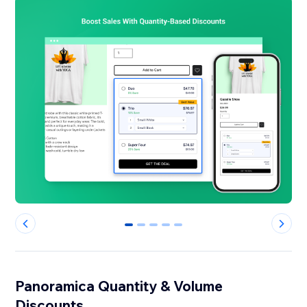
0
1
2
3
4
Panoramica Quantity & Volume
Discounts