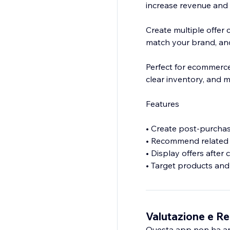
increase revenue and
Create multiple offer 
match your brand, an
Perfect for ecommerce
clear inventory, and 
Features
• Create post-purchas
• Recommend related
• Display offers after
• Target products and
• Customize offer lay
• Promote discounts a
• Mobile-friendly res
Valutazione e Re
Questa app non ha anco