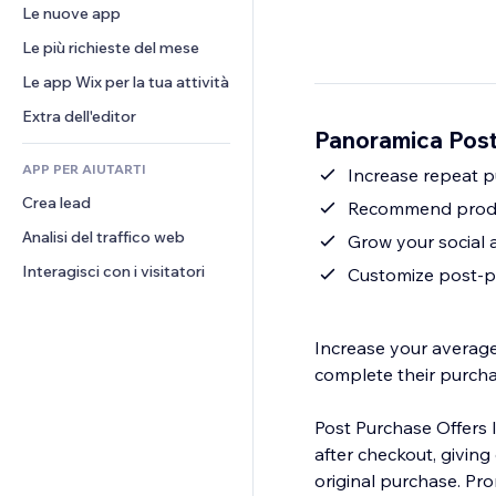
Conversioni
Soluzioni di stoccaggio
Le nuove app
PDF
Effetti immagine
Chat
Dropshipping
Condivisione file
Le più richieste del mese
Tasti e menu
Commenti
Prezzi e abbonamenti
Novità
Banner e badge
Le app Wix per la tua attività
Telefono
Crowdfunding
Servizi per i contenuti
Calcolatrici
Community
Extra dell'editor
Cibo e bevande
Panoramica Post
Effetti testo
Cerca
Recensioni e testimonial
APP PER AIUTARTI
Meteo
Increase repeat 
CRM
Crea lead
Grafici e tabelle
Recommend product
Analisi del traffico web
Grow your social
Interagisci con i visitatori
Customize post-p
Increase your average
complete their purcha
Post Purchase Offers l
after checkout, givin
original purchase. Pr