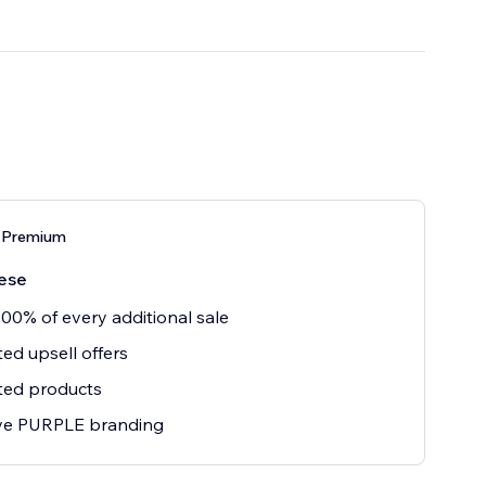
 Premium
ese
00% of every additional sale
ted upsell offers
ted products
e PURPLE branding