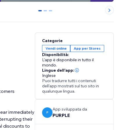
0
1
2
Categorie
Vendi online
App per Stores
Disponibilità:
L'app è disponibile in tutto il
mondo.
Lingue dell'app:
Inglese
Puoi tradurre tutti i contenuti
dell'app mostrati sul tuo sito in
stomers
qualunque lingua.
App sviluppata da
ppear immediately
P
PURPLE
errupting their
l discounts to