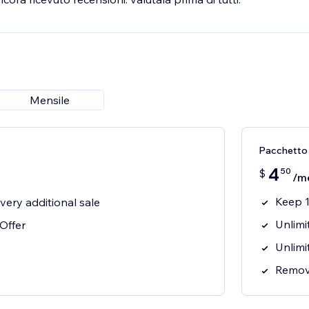
Mensile
Pacchetto
4
50
$
/m
Keep 1
ery additional sale
Unlimi
 Offer
Unlimi
Remov