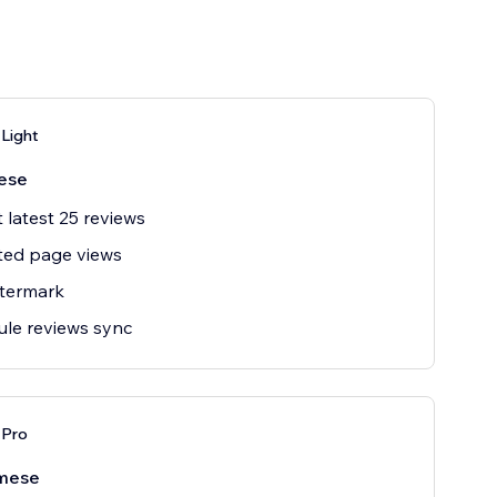
Light
ese
 latest 25 reviews
ted page views
termark
le reviews sync
 Pro
mese