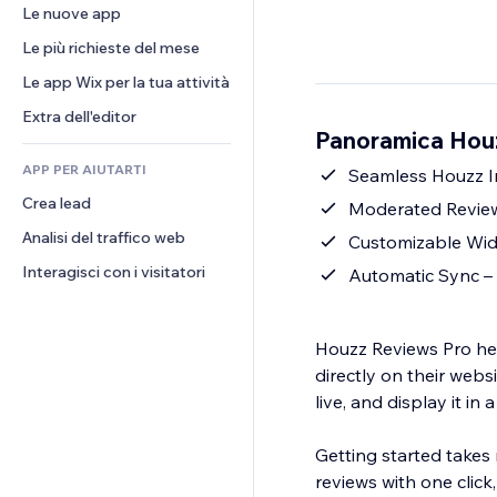
Conversioni
Soluzioni di stoccaggio
Le nuove app
PDF
Effetti immagine
Chat
Dropshipping
Condivisione file
Le più richieste del mese
Tasti e menu
Commenti
Prezzi e abbonamenti
Novità
Banner e badge
Le app Wix per la tua attività
Telefono
Crowdfunding
Servizi per i contenuti
Calcolatrici
Community
Extra dell'editor
Cibo e bevande
Panoramica Hou
Effetti testo
Cerca
Recensioni e testimonial
APP PER AIUTARTI
Meteo
Seamless Houzz In
CRM
Crea lead
Grafici e tabelle
Moderated Review 
Analisi del traffico web
Customizable Widg
Interagisci con i visitatori
Automatic Sync – 
Houzz Reviews Pro hel
directly on their website. Import feedback from your Houzz business profile, moderate what goes
live, and display it in
Getting started takes
reviews with one clic