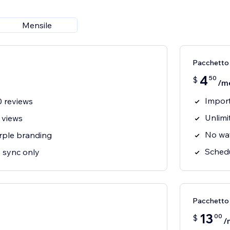
Mensile
Pacchetto 
4
50
$
/m
Import
0 reviews
Unlimi
 views
No wa
rple branding
Schedu
 sync only
Pacchetto
13
00
$
/