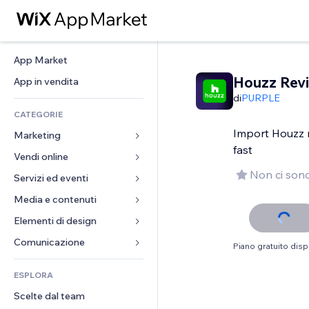
App Market
Houzz Rev
App in vendita
di
PURPLE
CATEGORIE
Import Houzz r
Marketing
fast
Vendi online
Inserzioni
Non ci sono
Mobile
Servizi ed eventi
App per Stores
Dati analitici
Spedizione e consegna
Media e contenuti
Hotel
Social
Tasti Vendi
Eventi
Elementi di design
Galleria
SEO
Corsi online
Ristoranti
Musica
Mappe e navigazione
Comunicazione 
Piano gratuito disp
Coinvolgimento
Stampa su richiesta
Immobiliare
Podcast
Privacy e sicurezza
Moduli
Inserzioni sito
Amministrazione
ESPLORA
Prenotazioni
Fotografia
Orologio
Blog
Email
Buoni e programmi fedeltà
Scelte dal team
Video
Template per pagine
Sondaggi