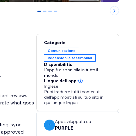
0
1
2
3
Categorie
Comunicazione
Recensioni e testimonial
Disponibilità:
L'app è disponibile in tutto il
s
mondo.
Lingue dell'app:
Inglese
Puoi tradurre tutti i contenuti
ient reviews
dell'app mostrati sul tuo sito in
qualunque lingua.
App sviluppata da
ting, sync
P
PURPLE
ly approved