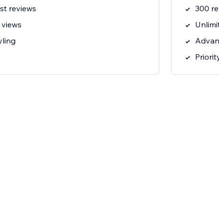
st reviews
300 re
 views
Unlimi
yling
Advanc
Priori