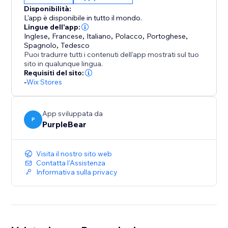
Las etiquetas y las insignias de productos combinan
Disponibilità:
pegatinas, insignias y etiquetas de productos en una
L'app è disponibile in tutto il mondo.
herramienta potente que te ayuda a crear una tienda
Lingue dell'app:
Inglese
,
Francese
,
Italiano
,
Polacco
,
Portoghese
,
más atractiva y con una alta conversión.
Spagnolo
,
Tedesco
Puoi tradurre tutti i contenuti dell'app mostrati sul tuo
Añade insignias de rebajas, etiquetas de descuento y
sito in qualunque lingua.
Requisiti del sito:
pegatinas promocionales a tus productos y convierte
-
Wix Stores
a más visitantes en compradores.
App sviluppata da
P
PurpleBear
Visita il nostro sito web
Contatta l'Assistenza
Informativa sulla privacy