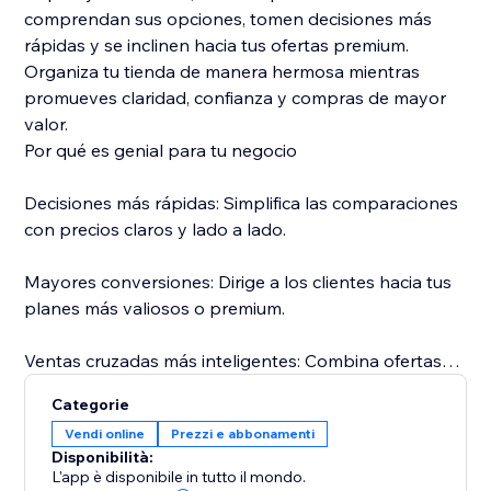
comprendan sus opciones, tomen decisiones más
rápidas y se inclinen hacia tus ofertas premium.
Organiza tu tienda de manera hermosa mientras
promueves claridad, confianza y compras de mayor
valor.
Por qué es genial para tu negocio
Decisiones más rápidas: Simplifica las comparaciones
con precios claros y lado a lado.
Mayores conversiones: Dirige a los clientes hacia tus
planes más valiosos o premium.
Ventas cruzadas más inteligentes: Combina ofertas
relacionadas para maximizar los ingresos.
Categorie
Vendi online
Prezzi e abbonamenti
Diseño profesional: Mantén tu tienda limpia,
Disponibilità:
estructurada y visualmente consistente.
L'app è disponibile in tutto il mondo.