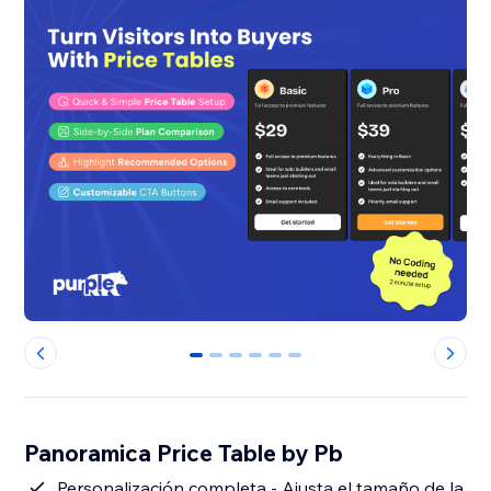
0
1
2
3
4
5
Panoramica Price Table by Pb
Personalización completa - Ajusta el tamaño de la