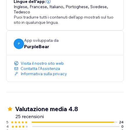
Lingue dell'app:
Inglese
,
Francese
,
Italiano
,
Portoghese
,
Svedese
,
Haz de la claridad de precios tu ventaja competitiva.
Tedesco
Instala Price Table hoy para aumentar la confianza,
Puoi tradurre tutti i contenuti dell'app mostrati sul tuo
impulsar conversiones y ayudar a los compradores a
sito in qualunque lingua.
elegir tus mejores planes sin esfuerzo.
App sviluppata da
P
PurpleBear
Visita il nostro sito web
Contatta l'Assistenza
Informativa sulla privacy
Valutazione media 4.8
25 recensioni
5
24
4
0