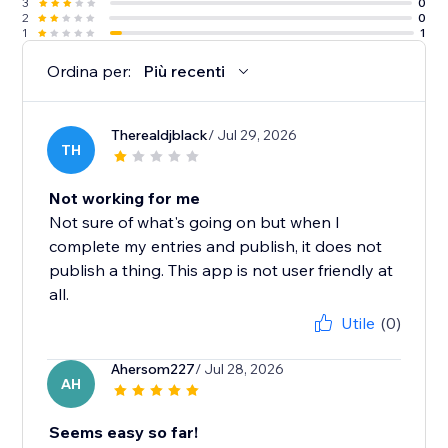
3
0
2
0
1
1
Ordina per:
Più recenti
Therealdjblack
/ Jul 29, 2026
TH
Not working for me
Not sure of what's going on but when I
complete my entries and publish, it does not
publish a thing. This app is not user friendly at
all.
Utile
(0)
Ahersom227
/ Jul 28, 2026
AH
Seems easy so far!