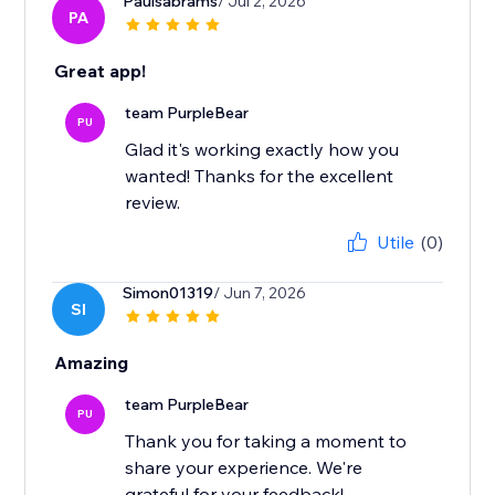
Paulsabrams
/ Jul 2, 2026
PA
Great app!
team PurpleBear
PU
Glad it's working exactly how you
wanted! Thanks for the excellent
review.
Utile
(0)
Simon01319
/ Jun 7, 2026
SI
Amazing
team PurpleBear
PU
Thank you for taking a moment to
share your experience. We're
grateful for your feedback!