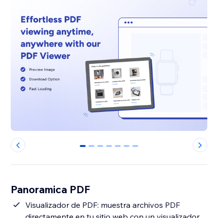
0
1
2
3
4
5
6
Panoramica PDF
Visualizador de PDF: muestra archivos PDF
directamente en tu sitio web con un visualizador