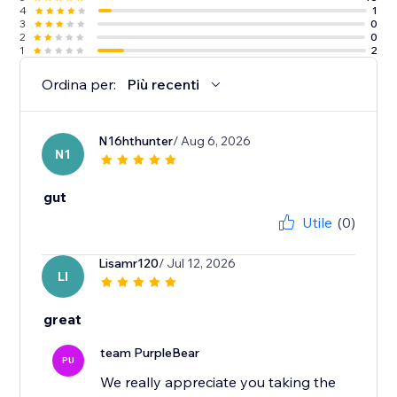
4
1
3
0
2
0
1
2
Ordina per:
Più recenti
N16hthunter
/ Aug 6, 2026
N1
gut
Utile
(0)
Lisamr120
/ Jul 12, 2026
LI
great
team PurpleBear
PU
We really appreciate you taking the