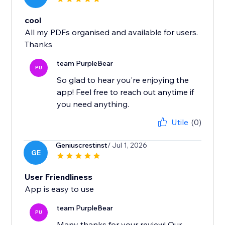
cool
All my PDFs organised and available for users.
Thanks
team PurpleBear
PU
So glad to hear you're enjoying the
app! Feel free to reach out anytime if
you need anything.
Utile
(0)
Geniuscrestinst
/ Jul 1, 2026
GE
User Friendliness
App is easy to use
team PurpleBear
PU
Many thanks for your review! Our