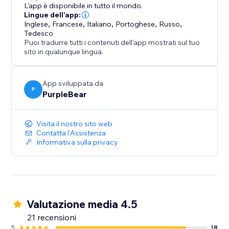
servicios que necesitan una forma simple y
L'app è disponibile in tutto il mondo.
profesional de compartir documentos en línea.
Lingue dell'app:
Inglese
,
Francese
,
Italiano
,
Portoghese
,
Russo
,
Tedesco
La aplicación es completamente compatible con
Puoi tradurre tutti i contenuti dell'app mostrati sul tuo
dispositivos móviles, fácil de configurar y no requiere
sito in qualunque lingua.
programación. Permite a los visitantes acceder a
archivos PDF importantes directamente desde tu sitio
App sviluppata da
web con un visualizador de PDF rápido y
P
PurpleBear
personalizable.
Visita il nostro sito web
Contatta l'Assistenza
Informativa sulla privacy
Valutazione media 4.5
21 recensioni
5
18