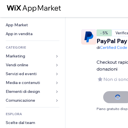
App Market
- 5%
Verific
App in vendita
PayPal Pay
di
Certified Code
CATEGORIE
Marketing
Checkout rapi
Vendi online
Inserzioni
donazioni
Mobile
Servizi ed eventi
App per Stores
Non ci sono
Dati analitici
Spedizione e consegna
Media e contenuti
Hotel
Social
Tasti Vendi
Eventi
Elementi di design
Galleria
SEO
Corsi online
Ristoranti
Musica
Mappe e navigazione
Comunicazione 
Coinvolgimento
Stampa su richiesta
Immobiliare
Podcast
Privacy e sicurezza
Moduli
Piano gratuito disp
Inserzioni sito
Amministrazione
ESPLORA
Prenotazioni
Fotografia
Orologio
Blog
Email
Buoni e programmi fedeltà
Scelte dal team
Video
Template per pagine
Sondaggi