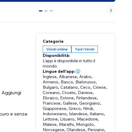
0
1
2
Categorie
Vendi online
Tasti Vendi
Disponibilità:
L'app è disponibile in tutto il
mondo.
Lingue dell'app:
Inglese
,
Albanese
,
Arabo
,
Armeno
,
Basco
,
Bielorusso
,
Bulgaro
,
Catalano
,
Ceco
,
Cinese
,
? Aggiungi
Coreano
,
Croato
,
Danese
,
Ebraico
,
Estone
,
Finlandese
,
Francese
,
Gallese
,
Georgiano
,
Giapponese
,
Greco
,
Hindi
,
icuro e senza
Indonesiano
,
Islandese
,
Italiano
,
Lettone
,
Lituano
,
Macedone
,
Malese
,
Marathi
,
Mongolo
,
Norvegese
,
Olandese
,
Persiano
,