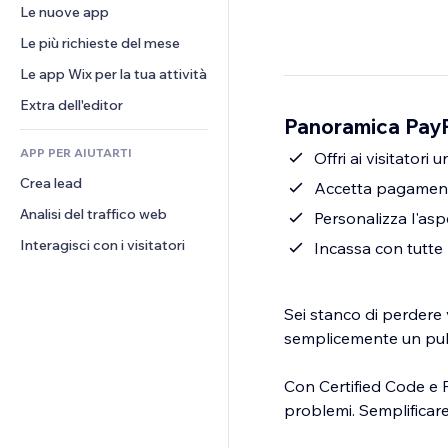
Conversioni
Soluzioni di stoccaggio
Le nuove app
PDF
Effetti immagine
Chat
Dropshipping
Condivisione file
Le più richieste del mese
Tasti e menu
Commenti
Prezzi e abbonamenti
Novità
Banner e badge
Le app Wix per la tua attività
Telefono
Crowdfunding
Servizi per i contenuti
Calcolatrici
Community
Extra dell'editor
Cibo e bevande
Panoramica PayP
Effetti testo
Cerca
Recensioni e testimonial
APP PER AIUTARTI
Meteo
Offri ai visitatori
CRM
Crea lead
Grafici e tabelle
Accetta pagamenti
Analisi del traffico web
Personalizza l'asp
Interagisci con i visitatori
Incassa con tutte l
Sei stanco di perdere
semplicemente un pul
Con Certified Code e P
problemi. Semplificare