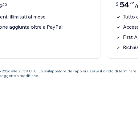
54
72
$
20
9
/
ti illimitati al mese
Tutto d
one aggiunta oltre a PayPal
Access
First A
Richies
2026 alle 23:59 UTC. Lo sviluppatore dell'app si riserva il diritto di terminare
soggette a modifiche.