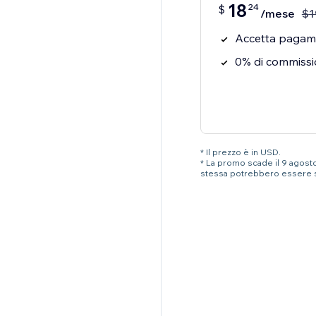
18
24
$
/mese
$
1
Accetta pagamen
0% di commissi
* Il prezzo è in USD.
* La promo scade il 9 agosto 
stessa potrebbero essere 