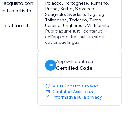
e l'acquisto con
Polacco
,
Portoghese
,
Rumeno
,
Russo
,
Serbo
,
Slovacco
,
la tua attività.
Spagnolo
,
Svedese
,
Tagalog
,
Tailandese
,
Tedesco
,
Turco
,
do al tuo sito
Ucraino
,
Ungherese
,
Vietnamita
Puoi tradurre tutti i contenuti
dell'app mostrati sul tuo sito in
qualunque lingua.
App sviluppata da
CC
Certified Code
Visita il nostro sito web
Contatta l'Assistenza
Informativa sulla privacy