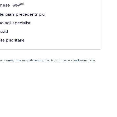
60
mese
$
57
ei piani precedenti, più:
o agli specialisti
ssist
te prioritarie
 la promozione in qualsiasi momento; inoltre, le condizioni della