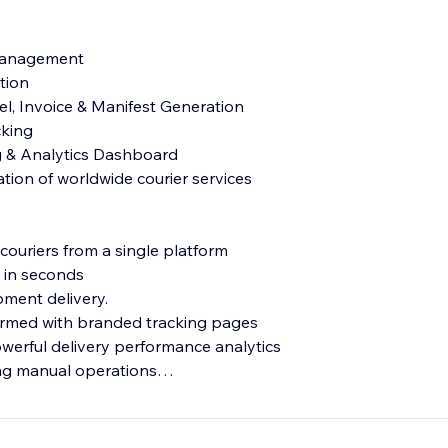
 Management
tion
el, Invoice & Manifest Generation
cking
 & Analytics Dashboard
tion of worldwide courier services
couriers from a single platform
s in seconds
pment delivery.
ormed with branded tracking pages
owerful delivery performance analytics
ing manual operations
Ekart Integration, Xpressbees Integration, DTDC Integration
gration, Canadapost Integration, DHL Express Integration, 