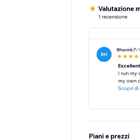
Integration, DPD Integ
Valutazione m
1 recensione
Bhavink7
/ 
BH
Excellen
I run my 
my own co
Scopri di
Piani e prezzi