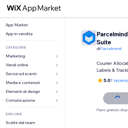
App Market
Parcelmind
App in vendita
Suite
CATEGORIE
di
Parcelmind
Marketing
Courier Alloca
Vendi online
Inserzioni
Labels & Track
Mobile
Servizi ed eventi
App per Stores
5.0
1 recen
Dati analitici
Spedizione e consegna
Media e contenuti
Hotel
Social
Tasti Vendi
Eventi
Elementi di design
Galleria
SEO
Corsi online
Ristoranti
Musica
Mappe e navigazione
Comunicazione 
Coinvolgimento
Stampa su richiesta
Immobiliare
Podcast
Privacy e sicurezza
Moduli
Piano gratuito disp
Inserzioni sito
Amministrazione
ESPLORA
Prenotazioni
Fotografia
Orologio
Blog
Email
Buoni e programmi fedeltà
Scelte dal team
Video
Template per pagine
Sondaggi