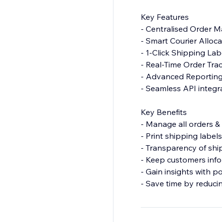
Key Features
- Centralised Order
- Smart Courier Alloca
- 1-Click Shipping Lab
- Real-Time Order Tra
- Advanced Reporting
- Seamless API integra
Key Benefits
- Manage all orders & 
- Print shipping label
- Transparency of shi
- Keep customers inf
- Gain insights with p
- Save time by reduc
Bluedart Integration,
Integration, BRT Inte