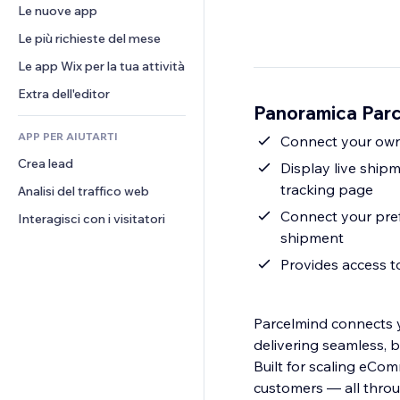
Conversioni
Soluzioni di stoccaggio
Le nuove app
PDF
Effetti immagine
Chat
Dropshipping
Condivisione file
Le più richieste del mese
Tasti e menu
Commenti
Prezzi e abbonamenti
Novità
Banner e badge
Le app Wix per la tua attività
Telefono
Crowdfunding
Servizi per i contenuti
Calcolatrici
Community
Extra dell'editor
Cibo e bevande
Panoramica Parc
Effetti testo
Cerca
Recensioni e testimonial
APP PER AIUTARTI
Meteo
Connect your own 
CRM
Crea lead
Grafici e tabelle
Display live ship
tracking page
Analisi del traffico web
Connect your pref
Interagisci con i visitatori
shipment
Provides access t
Parcelmind connects yo
delivering seamless, 
Built for scaling eCom
customers — all throu