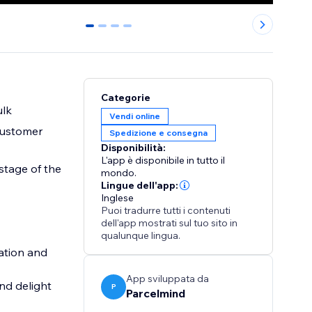
0
1
2
3
Categorie
ulk
Vendi online
 customer
Spedizione e consegna
Disponibilità:
L'app è disponibile in tutto il
stage of the
mondo.
Lingue dell'app:
Inglese
Puoi tradurre tutti i contenuti
dell'app mostrati sul tuo sito in
qualunque lingua.
eation and
App sviluppata da
nd delight
P
Parcelmind