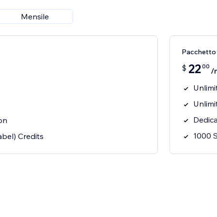
Mensile
Pacchetto
22
00
$
/
Unlimi
Unlimi
Dedic
on
1000 S
bel) Credits