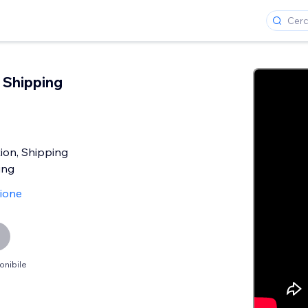
 Shipping
tion, Shipping
ing
sione
onibile