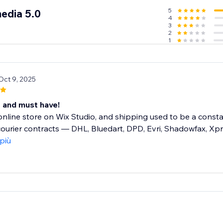
ration, Evri Integration, Bombino Integration, GLS Integrati
5
edia 5.0
4
Integration, UPS Integration, Royalmail Integration, Seur Integration, Shadowfax
3
2
1
Oct 9, 2025
t and must have!
online store on Wix Studio, and shipping used to be a const
urier contracts — DHL, Bluedart, DPD, Evri, Shadowfax, Xpre
 più