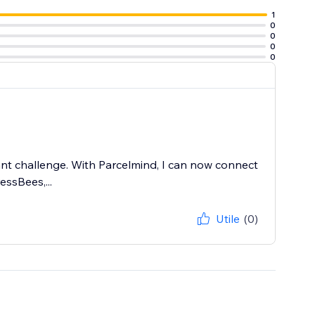
on, La Poste
1
0
0
0
0
ant challenge. With Parcelmind, I can now connect
ssBees,...
Utile
(0)