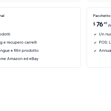
nal
Pacchetto 
76
45
$
/
odotti
Un num
g e recupero carrelli
POS: L
ngue e filtri prodotto
Annual
ome Amazon ed eBay