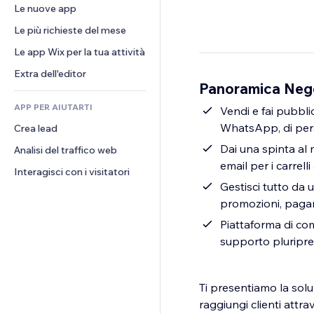
Conversioni
Soluzioni di stoccaggio
Le nuove app
PDF
Effetti immagine
Chat
Dropshipping
Condivisione file
Le più richieste del mese
Tasti e menu
Commenti
Prezzi e abbonamenti
Novità
Banner e badge
Le app Wix per la tua attività
Telefono
Crowdfunding
Servizi per i contenuti
Calcolatrici
Community
Extra dell'editor
Cibo e bevande
Panoramica Nego
Effetti testo
Cerca
Recensioni e testimonial
APP PER AIUTARTI
Meteo
Vendi e fai pubbli
CRM
WhatsApp, di perso
Crea lead
Grafici e tabelle
Dai una spinta al 
Analisi del traffico web
email per i carrel
Interagisci con i visitatori
Gestisci tutto da u
promozioni, pagame
Piattaforma di com
supporto pluriprem
Ti presentiamo la solu
raggiungi clienti attrav