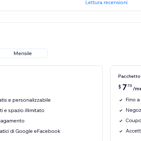
Lettura recensioni
Mensile
Pacchetto 
7
70
$
/m
Fino a
tis e personalizzabile
Negoz
i e spazio illimitato
Coupon
 pagamento
Accett
tici di Google eFacebook