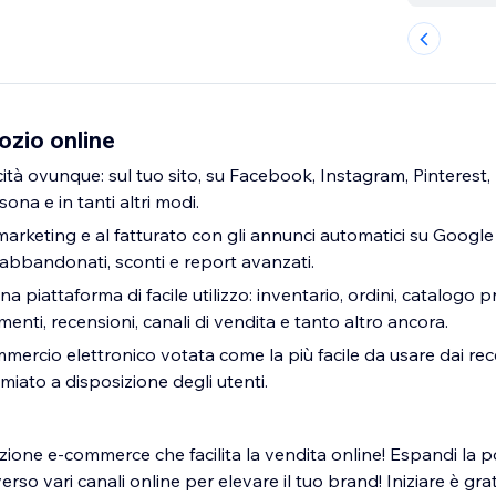
zio online
cità ovunque: sul tuo sito, su Facebook, Instagram, Pinterest
na e in tanti altri modi.
marketing e al fatturato con gli annunci automatici su Googl
li abbandonati, sconti e report avanzati.
na piattaforma di facile utilizzo: inventario, ordini, catalogo p
nti, recensioni, canali di vendita e tanto altro ancora.
mercio elettronico votata come la più facile da usare dai rec
iato a disposizione degli utenti.
zione e-commerce che facilita la vendita online! Espandi la p
erso vari canali online per elevare il tuo brand! Iniziare è grat