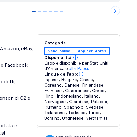
0
1
2
3
4
5
Categorie
, Amazon, eBay,
Vendi online
App per Stores
Disponibilità:
L'app è disponibile per Stati Uniti
e e Facebook,
d'America
e
altri Paesi.
Lingue dell'app:
Inglese
,
Bulgaro
,
Cinese
,
rodotti,
Coreano
,
Danese
,
Finlandese
,
Francese
,
Giapponese
,
Greco
,
Hindi
,
Indonesiano
,
Italiano
,
ensori di G2 e
Norvegese
,
Olandese
,
Polacco
,
Rumeno
,
Spagnolo
,
Svedese
,
Tailandese
,
Tedesco
,
Turco
,
Ucraino
,
Ungherese
,
Vietnamita
ortata e
is!