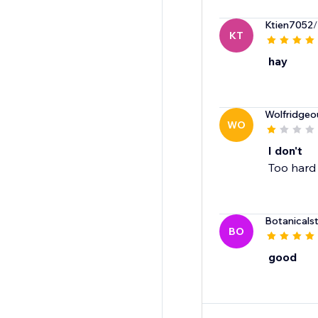
Ktien7052
/
KT
hay
Wolfridgeo
WO
I don't
Too hard
Botanicals
BO
good