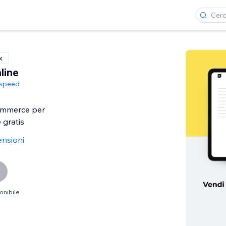
x
line
tspeed
ommerce per
 gratis
ensioni
onibile