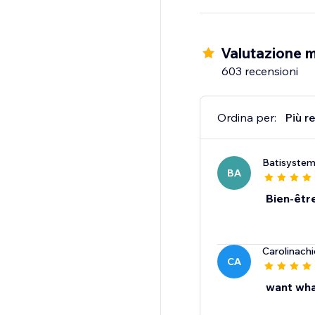
Valutazione m
603 recensioni
Ordina per:
Più r
Batisyste
BA
Bien-êtr
Carolinach
CA
want wha