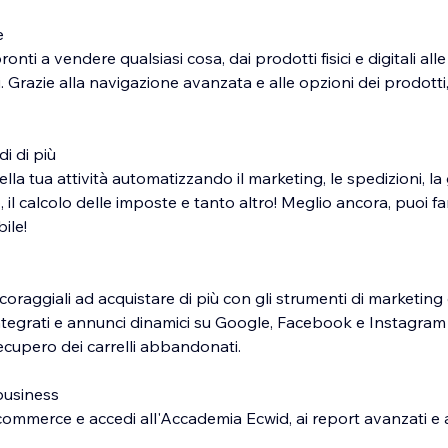
e
onti a vendere qualsiasi cosa, dai prodotti fisici e digitali alle
 Grazie alla navigazione avanzata e alle opzioni dei prodotti, 
i di più
lla tua attività automatizzando il marketing, le spedizioni, la
o, il calcolo delle imposte e tanto altro! Meglio ancora, puoi fa
ile!
ncoraggiali ad acquistare di più con gli strumenti di marketing di
ntegrati e annunci dinamici su Google, Facebook e Instagram 
recupero dei carrelli abbandonati.
business
commerce e accedi all'Accademia Ecwid, ai report avanzati e a
curarti un vantaggio competitivo ed elevare le tue abilità di b