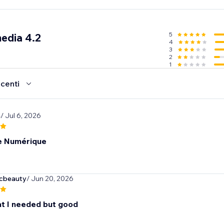
5
edia 4.2
4
3
2
1
ecenti
m
/ Jul 6, 2026
e Numérique
icbeauty
/ Jun 20, 2026
t I needed but good