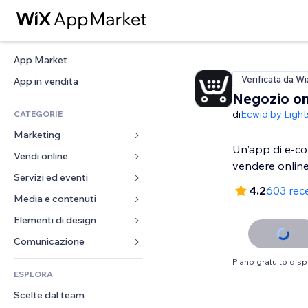
App Market
Verificata da Wi
App in vendita
Negozio on
di
Ecwid by Ligh
CATEGORIE
Marketing
Un'app di e-c
Vendi online
Inserzioni
vendere online
Mobile
Servizi ed eventi
App per Stores
4.2
603 rec
Dati analitici
Spedizione e consegna
Media e contenuti
Hotel
Social
Tasti Vendi
Eventi
Elementi di design
Galleria
SEO
Corsi online
Ristoranti
Musica
Mappe e navigazione
Comunicazione 
Coinvolgimento
Stampa su richiesta
Immobiliare
Podcast
Privacy e sicurezza
Moduli
Piano gratuito disp
Inserzioni sito
Amministrazione
ESPLORA
Prenotazioni
Fotografia
Orologio
Blog
Email
Buoni e programmi fedeltà
Scelte dal team
Video
Template per pagine
Sondaggi