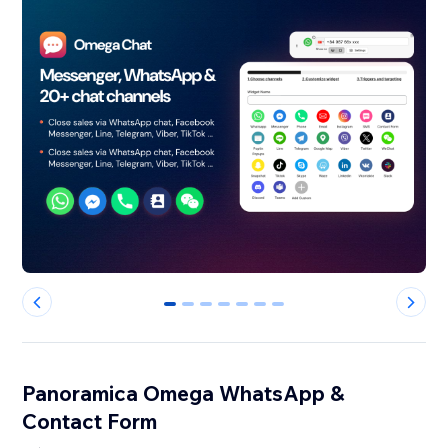
0
1
2
3
4
5
6
Panoramica Omega WhatsApp &
Contact Form