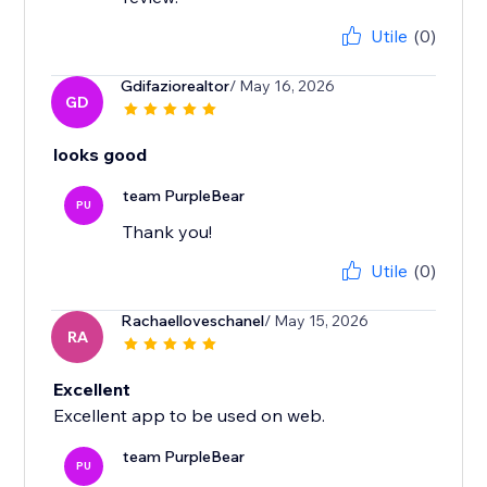
Utile
(0)
Gdifaziorealtor
/ May 16, 2026
GD
looks good
team PurpleBear
PU
Thank you!
Utile
(0)
Rachaelloveschanel
/ May 15, 2026
RA
Excellent
Excellent app to be used on web.
team PurpleBear
PU