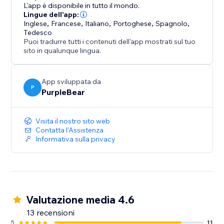
L'app è disponibile in tutto il mondo.
Lingue dell'app:
Inglese
,
Francese
,
Italiano
,
Portoghese
,
Spagnolo
,
Tedesco
Puoi tradurre tutti i contenuti dell'app mostrati sul tuo
sito in qualunque lingua.
App sviluppata da
P
PurpleBear
Visita il nostro sito web
Contatta l'Assistenza
Informativa sulla privacy
Valutazione media 4.6
13 recensioni
5
11