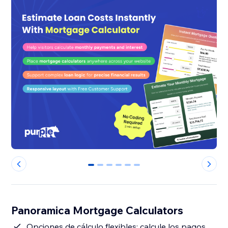
0
1
2
3
4
5
Panoramica Mortgage Calculators
Opciones de cálculo flexibles: calcule los pagos