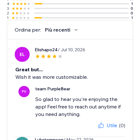
4
1
3
0
2
0
1
1
Ordina per:
Più recenti
Elishapo24
/ Jul 10, 2026
EL
Great but...
Wish it was more customizable.
team PurpleBear
PU
So glad to hear you're enjoying the
app! Feel free to reach out anytime if
you need anything.
Utile
(0)
Luketompson
/ May 22, 2026