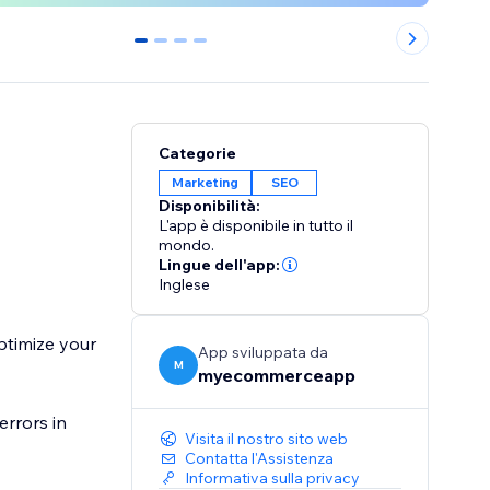
0
1
2
3
Categorie
Marketing
SEO
Disponibilità:
L'app è disponibile in tutto il
mondo.
Lingue dell'app:
Inglese
ptimize your
App sviluppata da
M
myecommerceapp
errors in
Visita il nostro sito web
Contatta l'Assistenza
Informativa sulla privacy