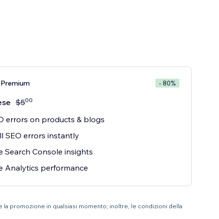
 Premium
- 80%
00
ese
$
5
O errors on products & blogs
ll SEO errors instantly
 Search Console insights
e Analytics performance
re la promozione in qualsiasi momento; inoltre, le condizioni della