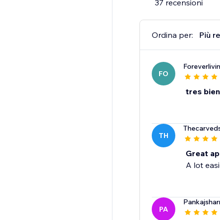
37 recensioni
Ordina per:
Più r
Foreverlivi
FO
tres bien
Thecarveds
TH
Great ap
A lot eas
Pankajsha
PA