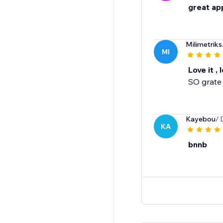
great ap
Milimetriks
MI
Love it , l
SO grate 
Kayebou
/ 
KA
bnnb