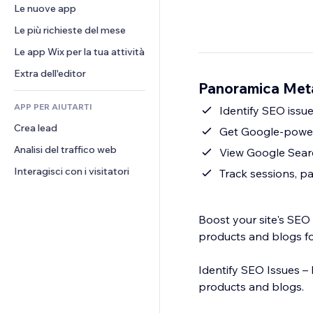
Conversioni
Soluzioni di stoccaggio
Le nuove app
PDF
Effetti immagine
Chat
Dropshipping
Condivisione file
Le più richieste del mese
Tasti e menu
Commenti
Prezzi e abbonamenti
Novità
Banner e badge
Le app Wix per la tua attività
Telefono
Crowdfunding
Servizi per i contenuti
Calcolatrici
Community
Extra dell'editor
Cibo e bevande
Panoramica Met
Effetti testo
Cerca
Recensioni e testimonial
APP PER AIUTARTI
Meteo
Identify SEO issu
CRM
Crea lead
Grafici e tabelle
Get Google-power
Analisi del traffico web
View Google Searc
Interagisci con i visitatori
Track sessions, p
Boost your site's SEO
products and blogs fo
Identify SEO Issues –
products and blogs.