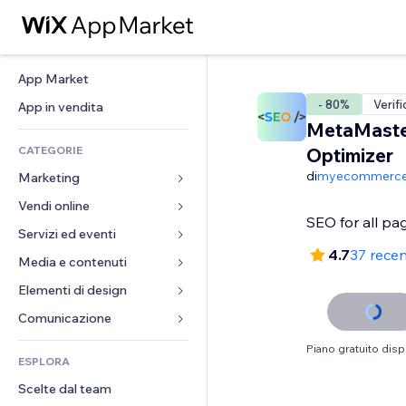
App Market
- 80%
Verifi
App in vendita
MetaMaste
CATEGORIE
Optimizer
di
myecommerc
Marketing
Vendi online
Inserzioni
SEO for all pa
Mobile
Servizi ed eventi
App per Stores
4.7
37 recen
Dati analitici
Spedizione e consegna
Media e contenuti
Hotel
Social
Tasti Vendi
Eventi
Elementi di design
Galleria
SEO
Corsi online
Ristoranti
Musica
Mappe e navigazione
Comunicazione 
Coinvolgimento
Stampa su richiesta
Immobiliare
Podcast
Privacy e sicurezza
Moduli
Piano gratuito disp
Inserzioni sito
Amministrazione
ESPLORA
Prenotazioni
Fotografia
Orologio
Blog
Email
Buoni e programmi fedeltà
Scelte dal team
Video
Template per pagine
Sondaggi