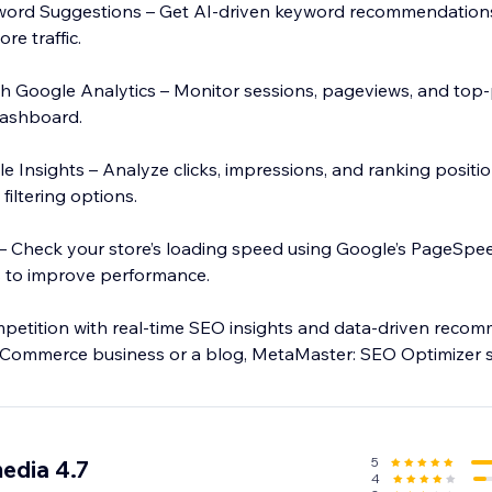
ord Suggestions – Get AI-driven keyword recommendation
ore traffic.
h Google Analytics – Monitor sessions, pageviews, and top
 dashboard.
 Insights – Analyze clicks, impressions, and ranking positio
iltering options.
– Check your store’s loading speed using Google’s PageSpee
 to improve performance.
petition with real-time SEO insights and data-driven reco
Commerce business or a blog, MetaMaster: SEO Optimizer s
ne presence. Try it today and improve your store’s visibility
5
edia 4.7
4