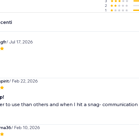
3
2
1
ecenti
ngfr
/ Jul 17, 2026
pirit
/ Feb 22, 2026
p!
ier to use than others and when I hit a snag- communication
rma36
/ Feb 10, 2026