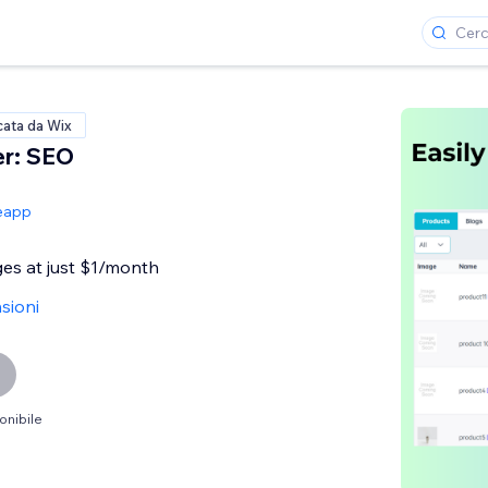
cata da Wix
r: SEO
eapp
ges at just $1/month
sioni
onibile