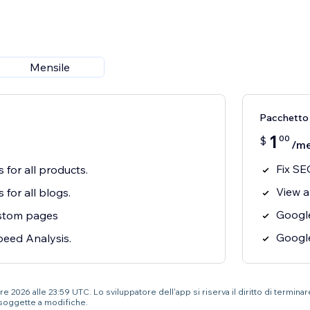
Mensile
Pacchetto
1
00
$
/m
Fix SE
 for all products.
View a
 for all blogs.
Google
ustom pages
Googl
eed Analysis.
e 2026 alle 23:59 UTC. Lo sviluppatore dell'app si riserva il diritto di termina
soggette a modifiche.