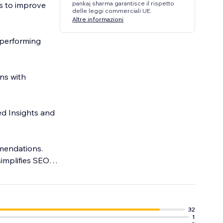
pankaj sharma garantisce il rispetto
s to improve
delle leggi commerciali UE.
Altre informazioni
-performing
ns with
d Insights and
mmendations.
implifies SEO
.
32
1