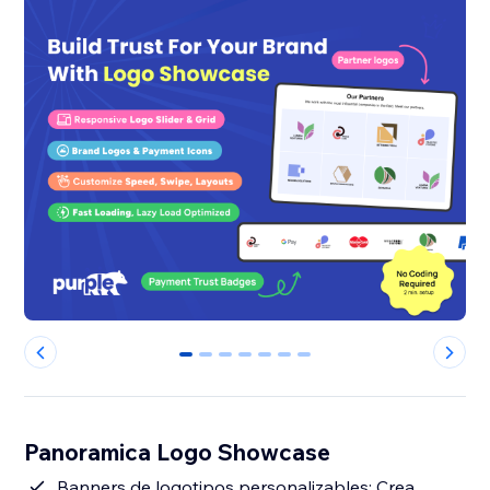
0
1
2
3
4
5
6
Panoramica Logo Showcase
Banners de logotipos personalizables: Crea