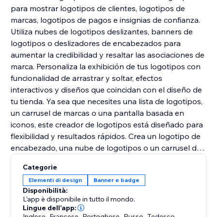
para mostrar logotipos de clientes, logotipos de
marcas, logotipos de pagos e insignias de confianza.
Utiliza nubes de logotipos deslizantes, banners de
logotipos o deslizadores de encabezados para
aumentar la credibilidad y resaltar las asociaciones de
marca. Personaliza la exhibición de tus logotipos con
funcionalidad de arrastrar y soltar, efectos
interactivos y diseños que coincidan con el diseño de
tu tienda. Ya sea que necesites una lista de logotipos,
un carrusel de marcas o una pantalla basada en
iconos, este creador de logotipos está diseñado para
flexibilidad y resultados rápidos. Crea un logotipo de
encabezado, una nube de logotipos o un carrusel de
banner para generar confianza instantáneamente.
Categorie
Elementi di design
Banner e badge
Disponibilità:
L'app è disponibile in tutto il mondo.
Lingue dell'app:
Inglese
,
Francese
,
Portoghese
,
Russo
,
Tedesco