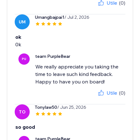
Utile
(0)
Umangbajpai1
/ Jul 2, 2026
UM
ok
0k
team PurpleBear
PU
We really appreciate you taking the
time to leave such kind feedback.
Happy to have you on board!
Utile
(0)
Tonylaw50
/ Jun 25, 2026
TO
so good
team PurpleBear