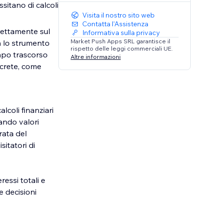
sitano di calcoli
Visita il nostro sito web
Contatta l'Assistenza
rettamente sul
Informativa sulla privacy
Market Push Apps SRL garantisce il
on lo strumento
rispetto delle leggi commerciali UE.
mpo trascorso
Altre informazioni
ncrete, come
alcoli finanziari
tando valori
rata del
itatori di
ressi totali e
e decisioni