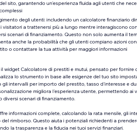
 del sito, garantendo un'esperienza fluida agli utenti che neces
 complessi
mento degli utenti: includendo un calcolatore finanziario di
i i visitatori a trattenersi più a lungo mentre interagiscono c
ersi scenari di finanziamento. Questo non solo aumenta il te
menta anche la probabilità che gli utenti compiano azioni co
tito o contattare la tua attività per maggiori informazioni
 il widget Calcolatore di prestiti e mutui, pensato per fornire c
onalizza lo strumento in base alle esigenze del tuo sito impos
 gli intervalli per importo del prestito, tasso d'interesse e du
nalizzazione migliora l'esperienza utente, permettendo ai vis
 diversi scenari di finanziamento.
ffre informazioni complete, calcolando la rata mensile, gli inte
del rimborso. Questo aiuta i potenziali richiedenti a prender
 la trasparenza e la fiducia nei tuoi servizi finanziari.