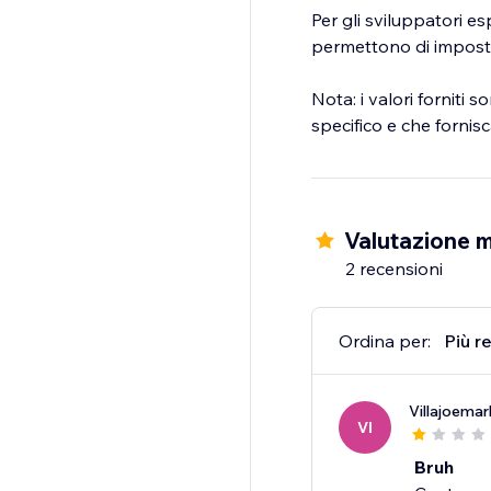
Per gli sviluppatori es
permettono di impostare
Nota: i valori forniti 
specifico e che fornisca
Valutazione m
2 recensioni
Ordina per:
Più r
Villajoema
VI
Bruh