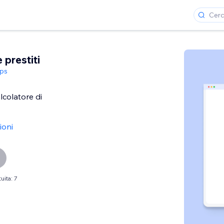
 prestiti
ps
lcolatore di
ioni
uita: 7