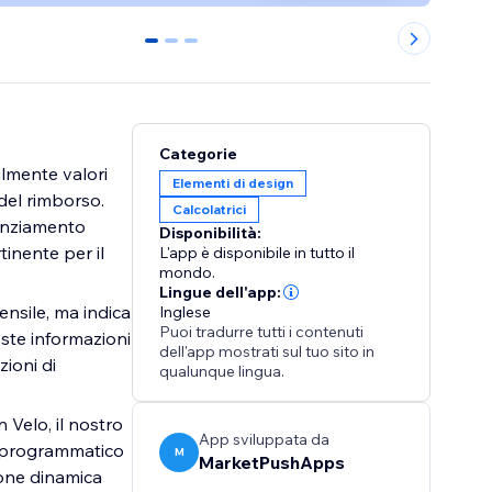
0
1
2
Categorie
ilmente valori
Elementi di design
 del rimborso.
Calcolatrici
nanziamento
Disponibilità:
tinente per il
L'app è disponibile in tutto il
mondo.
Lingue dell'app:
ensile, ma indica
Inglese
Puoi tradurre tutti i contenuti
este informazioni
dell'app mostrati sul tuo sito in
zioni di
qualunque lingua.
 Velo, il nostro
App sviluppata da
do programmatico
M
MarketPushApps
ione dinamica