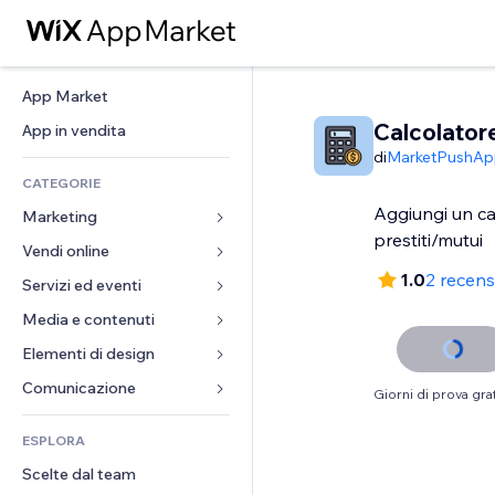
App Market
Calcolatore
App in vendita
di
MarketPushAp
CATEGORIE
Aggiungi un ca
Marketing
prestiti/mutui
Vendi online
Inserzioni
1.0
2 recens
Mobile
Servizi ed eventi
App per Stores
Dati analitici
Spedizione e consegna
Media e contenuti
Hotel
Social
Tasti Vendi
Eventi
Elementi di design
Galleria
SEO
Corsi online
Ristoranti
Musica
Mappe e navigazione
Comunicazione 
Giorni di prova grat
Coinvolgimento
Stampa su richiesta
Immobiliare
Podcast
Privacy e sicurezza
Moduli
Inserzioni sito
Amministrazione
ESPLORA
Prenotazioni
Fotografia
Orologio
Blog
Email
Buoni e programmi fedeltà
Scelte dal team
Video
Template per pagine
Sondaggi