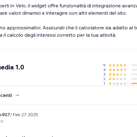
perti in Velo, il widget offre funzionalità di integrazione avanz
 valori dinamici e interagire con altri elementi del sito.
sono approssimativi. Assicurati che il calcolatore sia adatto al
 il calcolo degli interessi corretto per la tua attività.
5
edia 1.0
4
3
2
1
ecenti
rk907
/ Feb 27, 2025