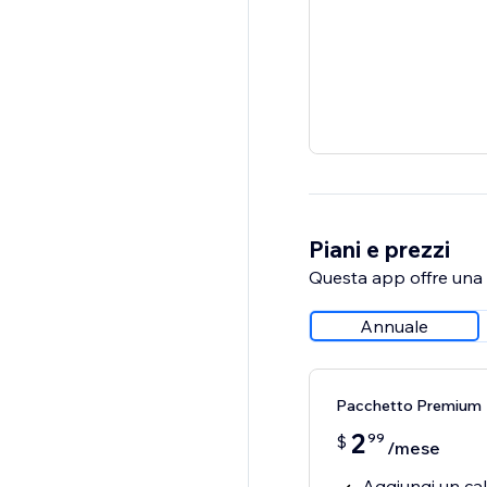
Piani e prezzi
Questa app offre una p
Annuale
Pacchetto Premium
2
99
$
/mese
Aggiungi un cal