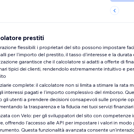
latore prestiti
razione flessibili: i proprietari del sito possono impostare fac
valli per l'importo del prestito, il tasso d'interesse e la durata
azione garantisce che il calcolatore si adatti a offerte di fi
ari tipici dei clienti, rendendolo estremamente intuitivo e per
ito
iarie complete: il calcolatore non si limita a stimare la rata m
gli interessi pagati e l'importo complessivo del rimborso. Qu
o gli utenti a prendere decisioni consapevoli sulle proprie op
entando la trasparenza e la fiducia nei tuoi servizi finanziari
ata con Velo: per gli sviluppatori del sito con competenze in
re, offrendo l'accesso alle API per impostare i valori in mo
 strumento. Questa funzionalità avanzata consente un'interaz