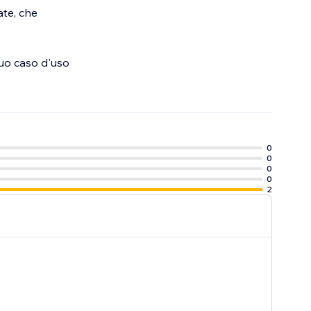
ate, che
 tuo caso d'uso
0
0
0
0
2