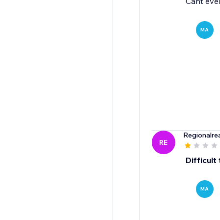
Cant eve
MA
Regionalre
RE
Difficult
MA