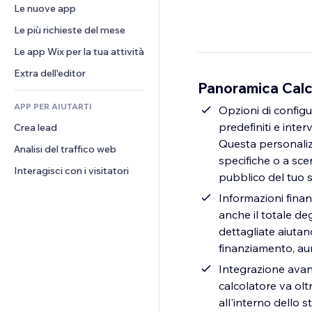
Conversioni
Soluzioni di stoccaggio
Le nuove app
PDF
Effetti immagine
Chat
Dropshipping
Condivisione file
Le più richieste del mese
Tasti e menu
Commenti
Prezzi e abbonamenti
Novità
Banner e badge
Le app Wix per la tua attività
Telefono
Crowdfunding
Servizi per i contenuti
Calcolatrici
Community
Extra dell'editor
Cibo e bevande
Panoramica Calco
Effetti testo
Cerca
Recensioni e testimonial
APP PER AIUTARTI
Meteo
Opzioni di configu
CRM
predefiniti e inter
Crea lead
Grafici e tabelle
Questa personalizz
Analisi del traffico web
specifiche o a scen
Interagisci con i visitatori
pubblico del tuo s
Informazioni finanz
anche il totale de
dettagliate aiutan
finanziamento, aum
Integrazione avanz
calcolatore va olt
all'interno dello