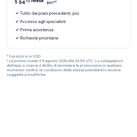
/mese
$
54
72
60
$
57
Tutto dai piani precedenti, più:
Accesso agli specialisti
Prima assistenza
Richieste prioritarie
* Il prezzo è in USD.
* La promo scade il 9 agosto 2026 alle 23:59 UTC. Lo sviluppatore
dell'app si riserva il diritto di terminare la promozione in qualsiasi
momento; inoltre, le condizioni della stessa potrebbero essere
soggette a modifiche.