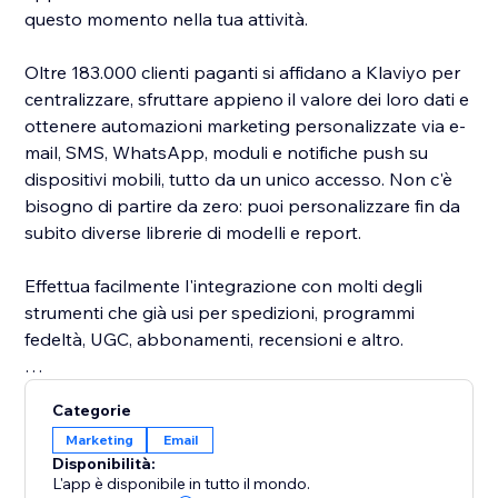
questo momento nella tua attività.
Oltre 183.000 clienti paganti si affidano a Klaviyo per
centralizzare, sfruttare appieno il valore dei loro dati e
ottenere automazioni marketing personalizzate via e-
mail, SMS, WhatsApp, moduli e notifiche push su
dispositivi mobili, tutto da un unico accesso. Non c'è
bisogno di partire da zero: puoi personalizzare fin da
subito diverse librerie di modelli e report.
Effettua facilmente l'integrazione con molti degli
strumenti che già usi per spedizioni, programmi
fedeltà, UGC, abbonamenti, recensioni e altro.
Riunisci tutti i dati in un unico posto e inizia ad
Categorie
aumentare le entrate con approfondimenti sulle
Marketing
Email
strategie più efficaci.
Disponibilità:
L'app è disponibile in tutto il mondo.