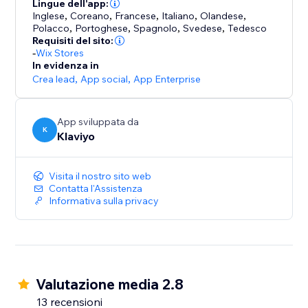
La nostra integrazione in tempo reale sincronizza la
Lingue dell'app:
Inglese
,
Coreano
,
Francese
,
Italiano
,
Olandese
,
cronologia, lo stato e il comportamento dei clienti
Polacco
,
Portoghese
,
Spagnolo
,
Svedese
,
Tedesco
avviando flussi per ordini abbandonati, effettuati,
Requisiti del sito:
rimborsati e annullati con catalogo, varianti ed
-
Wix Stores
In evidenza in
etichette. Puoi così u
Crea lead
,
App social
,
App Enterprise
App sviluppata da
K
Klaviyo
Visita il nostro sito web
Contatta l'Assistenza
Informativa sulla privacy
Valutazione media 2.8
13 recensioni