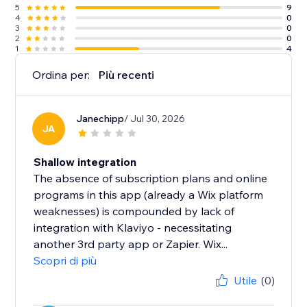
5
9
4
0
3
0
2
0
1
4
Ordina per:
Più recenti
Janechipp
/ Jul 30, 2026
JA
Shallow integration
The absence of subscription plans and online
programs in this app (already a Wix platform
weaknesses) is compounded by lack of
integration with Klaviyo - necessitating
another 3rd party app or Zapier. Wix...
Scopri di più
Utile
(0)