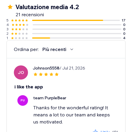
Valutazione media 4.2
21 recensioni
5
17
4
0
3
0
2
0
1
4
Ordina per:
Più recenti
Johnson5558
/ Jul 21, 2026
JO
i like the app
team PurpleBear
PU
Thanks for the wonderful rating! It
means a lot to our team and keeps
us motivated.