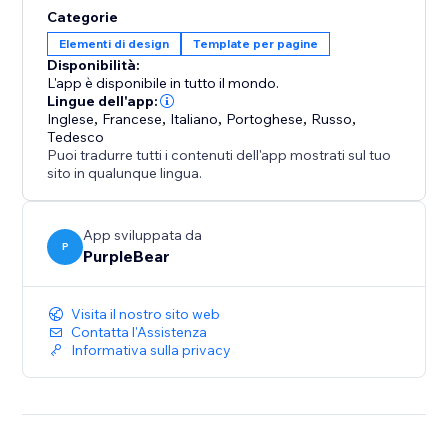
Categorie
Crea una página de empleo profesional y de marca y
Elementi di design
Template per pagine
publica listados de empleo con facilidad utilizando la
Disponibilità:
página de empleo con publicación de empleo. Ya
L'app è disponibile in tutto il mondo.
seas una pequeña empresa o una startup en
Lingue dell'app:
Inglese
,
Francese
,
Italiano
,
Portoghese
,
Russo
,
crecimiento, esta aplicación te ayudará a agilizar tu
Tedesco
proceso de contratación y conectarte rápidamente
Puoi tradurre tutti i contenuti dell'app mostrati sul tuo
con los mejores talentos.
sito in qualunque lingua.
Ideal para empleadores y reclutadores que buscan
App sviluppata da
atraer candidatos calificados de manera eficiente.
P
PurpleBear
Instálalo ahora y comienza a construir tu página de
empleo hoy.
Visita il nostro sito web
Contatta l'Assistenza
Informativa sulla privacy