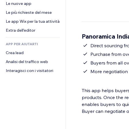
Conversioni
Soluzioni di stoccaggio
Le nuove app
PDF
Effetti immagine
Chat
Dropshipping
Condivisione file
Le più richieste del mese
Tasti e menu
Commenti
Prezzi e abbonamenti
Novità
Banner e badge
Le app Wix per la tua attività
Telefono
Crowdfunding
Servizi per i contenuti
Calcolatrici
Community
Extra dell'editor
Cibo e bevande
Panoramica Ind
Effetti testo
Cerca
Recensioni e testimonial
APP PER AIUTARTI
Meteo
Direct sourcing f
CRM
Crea lead
Grafici e tabelle
Purchase from ov
Analisi del traffico web
Buyers from all o
Interagisci con i visitatori
More negotiation 
This app helps buyers
products. Once the re
enables buyers to qui