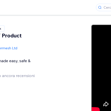
x
 Product
ermesh Ltd
ade easy, safe &
 ancora recensioni