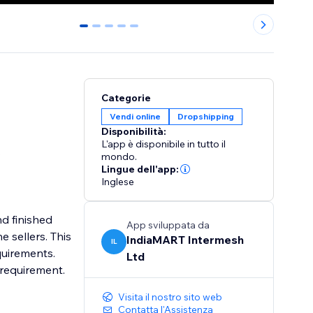
0
1
2
3
4
Categorie
Vendi online
Dropshipping
Disponibilità:
L'app è disponibile in tutto il
s
mondo.
Lingue dell'app:
Inglese
d finished
App sviluppata da
 sellers. This
IndiaMART Intermesh
IL
quirements.
Ltd
Visita il nostro sito web
Contatta l'Assistenza