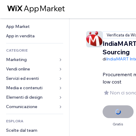
App Market
Verificata da Wi
App in vendita
IndiaMART
CATEGORIE
Sourcing
di
IndiaMART Int
Marketing
Vendi online
Inserzioni
Procurement m
Mobile
Servizi ed eventi
App per Stores
low cost
Dati analitici
Spedizione e consegna
Media e contenuti
Hotel
Non ci sono
Social
Tasti Vendi
Eventi
Elementi di design
Galleria
SEO
Corsi online
Ristoranti
Musica
Mappe e navigazione
Comunicazione 
Coinvolgimento
Stampa su richiesta
Immobiliare
Podcast
Privacy e sicurezza
Moduli
Inserzioni sito
Amministrazione
ESPLORA
Prenotazioni
Fotografia
Orologio
Blog
Gratis
Email
Buoni e programmi fedeltà
Scelte dal team
Video
Template per pagine
Sondaggi