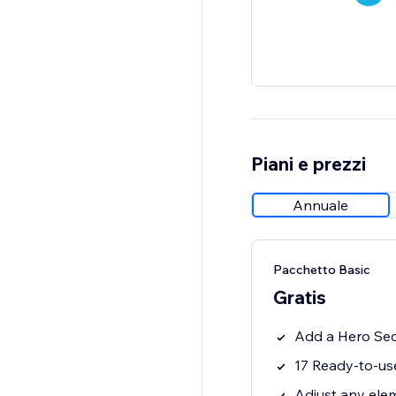
Piani e prezzi
Annuale
Pacchetto Basic
Gratis
Add a Hero Sect
17 Ready-to-us
Adjust any elem