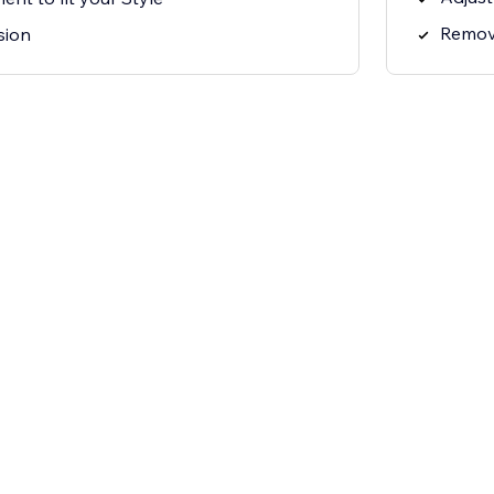
Remov
sion