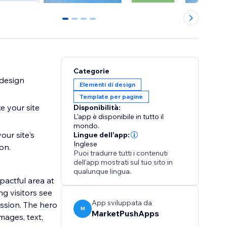
0
1
2
3
Categorie
 design
Elementi di design
Template per pagine
e your site
Disponibilità:
L'app è disponibile in tutto il
mondo.
our site's
Lingue dell'app:
Inglese
on.
Puoi tradurre tutti i contenuti
dell'app mostrati sul tuo sito in
qualunque lingua.
pactful area at
ng visitors see
App sviluppata da
ession. The hero
M
MarketPushApps
mages, text,