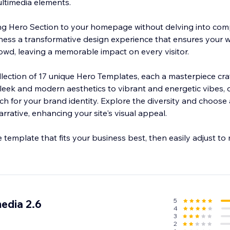
ltimedia elements.
ing Hero Section to your homepage without delving into com
witness a transformative design experience that ensures your 
rowd, leaving a memorable impact on every visitor.
llection of 17 unique Hero Templates, each a masterpiece craf
sleek and modern aesthetics to vibrant and energetic vibes, o
ch for your brand identity. Explore the diversity and choose
rrative, enhancing your site's visual appeal.
e template that fits your business best, then easily adjust to
5
edia 2.6
4
3
2