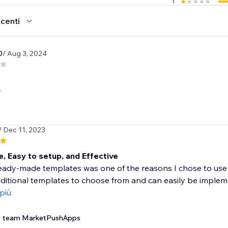
1
ecenti
0
/ Aug 3, 2024
r
/ Dec 11, 2023
 Easy to setup, and Effective
ady-made templates was one of the reasons I chose to use Wix
ditional templates to choose from and can easily be impleme
 più
team MarketPushApps