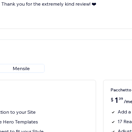
Thank you for the extremely kind review! ❤️
Mensile
Pacchetto
1
39
$
/m
Add a 
ion to your Site
17 Rea
e Hero Templates
Adjust
ent to fit your Style