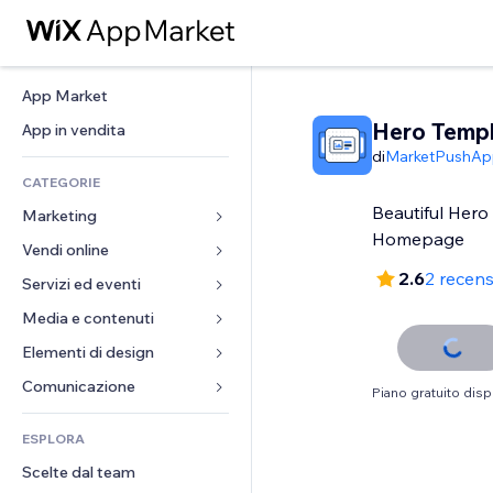
App Market
Hero Temp
App in vendita
di
MarketPushAp
CATEGORIE
Beautiful Hero
Marketing
Homepage
Vendi online
Inserzioni
2.6
2 recens
Mobile
Servizi ed eventi
App per Stores
Dati analitici
Spedizione e consegna
Media e contenuti
Hotel
Social
Tasti Vendi
Eventi
Elementi di design
Galleria
SEO
Corsi online
Ristoranti
Musica
Mappe e navigazione
Comunicazione 
Piano gratuito disp
Coinvolgimento
Stampa su richiesta
Immobiliare
Podcast
Privacy e sicurezza
Moduli
Inserzioni sito
Amministrazione
ESPLORA
Prenotazioni
Fotografia
Orologio
Blog
Email
Buoni e programmi fedeltà
Scelte dal team
Video
Template per pagine
Sondaggi