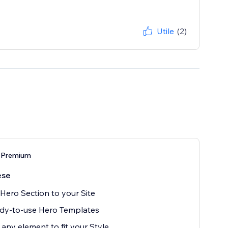
Utile
(2)
 Premium
ese
Hero Section to your Site
dy-to-use Hero Templates
 any element to fit your Style