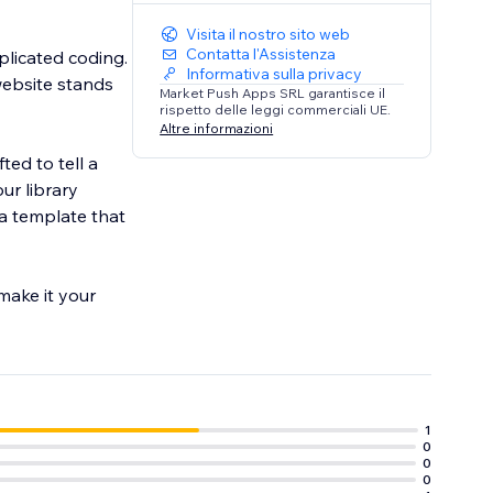
Visita il nostro sito web
Contatta l'Assistenza
plicated coding.
Informativa sulla privacy
website stands
Market Push Apps SRL garantisce il
rispetto delle leggi commerciali UE.
Altre informazioni
ted to tell a
ur library
 a template that
 make it your
1
0
0
0