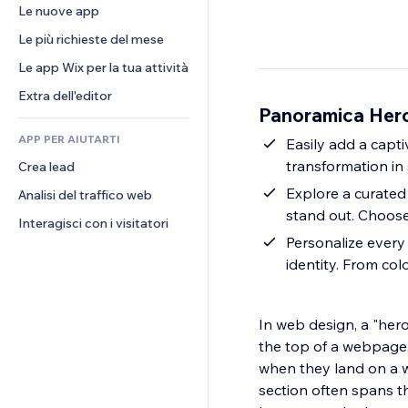
Conversioni
Soluzioni di stoccaggio
Le nuove app
PDF
Effetti immagine
Chat
Dropshipping
Condivisione file
Le più richieste del mese
Tasti e menu
Commenti
Prezzi e abbonamenti
Novità
Banner e badge
Le app Wix per la tua attività
Telefono
Crowdfunding
Servizi per i contenuti
Calcolatrici
Community
Extra dell'editor
Cibo e bevande
Panoramica Her
Effetti testo
Cerca
Recensioni e testimonial
APP PER AIUTARTI
Meteo
Easily add a capt
CRM
transformation in
Crea lead
Grafici e tabelle
Explore a curated 
Analisi del traffico web
stand out. Choose
Interagisci con i visitatori
Personalize every 
identity. From col
In web design, a "hero
the top of a webpage, t
when they land on a we
section often spans th