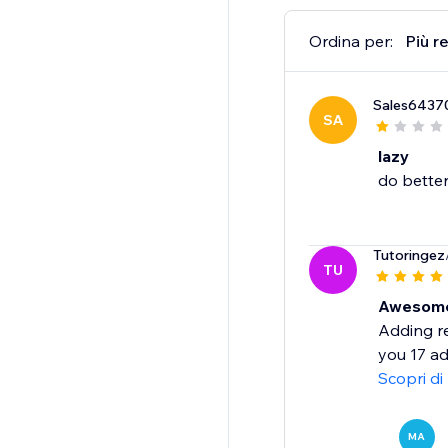
Ordina per:
Più r
Sales6437
SA
lazy
do bette
Tutoringez
TU
Awesome,
Adding re
you 17 ad
Scopri di
MA