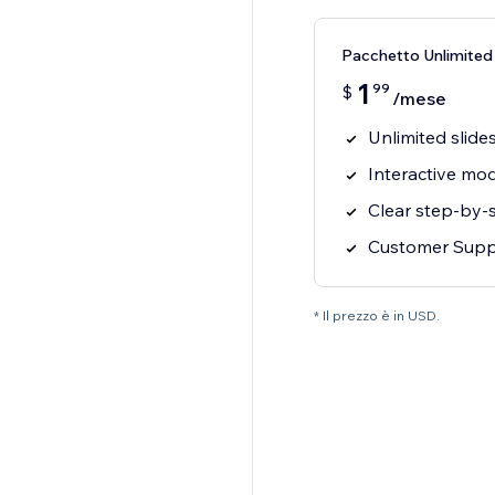
Pacchetto Unlimited
1
99
$
/mese
Unlimited slides
Interactive mo
Clear step-by-s
Customer Supp
* Il prezzo è in USD.