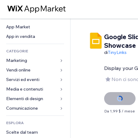
App Market
Google Sli
App in vendita
Showcase
CATEGORIE
di
TinyLinks
Marketing
Display your G
Vendi online
Inserzioni
Mobile
Non ci sono
Servizi ed eventi
App per Stores
Dati analitici
Spedizione e consegna
Media e contenuti
Hotel
Social
Tasti Vendi
Eventi
Elementi di design
Galleria
SEO
Corsi online
Ristoranti
Musica
Mappe e navigazione
Comunicazione 
Da 1,99 $ / mese
Coinvolgimento
Stampa su richiesta
Immobiliare
Podcast
Privacy e sicurezza
Moduli
Inserzioni sito
Amministrazione
ESPLORA
Prenotazioni
Fotografia
Orologio
Blog
Email
Buoni e programmi fedeltà
Scelte dal team
Video
Template per pagine
Sondaggi