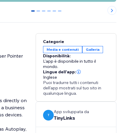
0
1
2
3
4
5
Categorie
Media e contenuti
Galleria
ser Pointer
Disponibilità:
L'app è disponibile in tutto il
mondo.
Lingue dell'app:
Inglese
Puoi tradurre tutti i contenuti
dell'app mostrati sul tuo sito in
qualunque lingua.
 directly on
g a business
App sviluppata da
ss devices.
T
TinyLinks
as Autoplay,