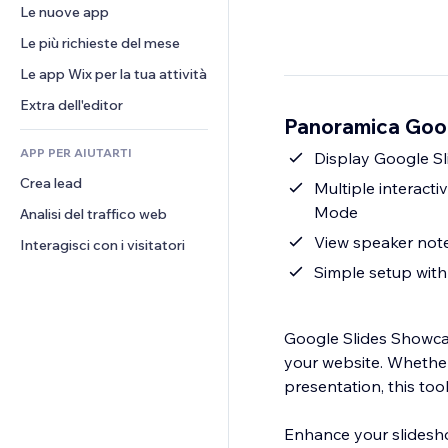
Conversioni
Soluzioni di stoccaggio
Le nuove app
PDF
Effetti immagine
Chat
Dropshipping
Condivisione file
Le più richieste del mese
Tasti e menu
Commenti
Prezzi e abbonamenti
Novità
Banner e badge
Le app Wix per la tua attività
Telefono
Crowdfunding
Servizi per i contenuti
Calcolatrici
Community
Extra dell'editor
Cibo e bevande
Panoramica Goo
Effetti testo
Cerca
Recensioni e testimonial
APP PER AIUTARTI
Meteo
Display Google S
CRM
Crea lead
Grafici e tabelle
Multiple interacti
Mode
Analisi del traffico web
View speaker note
Interagisci con i visitatori
Simple setup with 
Google Slides Showcas
your website. Whether
presentation, this too
Enhance your slidesho