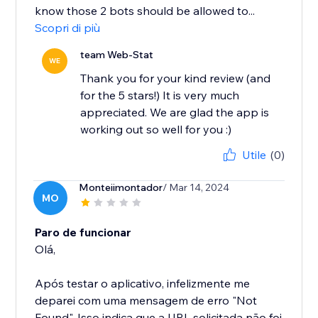
know those 2 bots should be allowed to...
Scopri di più
team Web-Stat
WE
Thank you for your kind review (and
for the 5 stars!) It is very much
appreciated. We are glad the app is
working out so well for you :)
Utile
(0)
Monteiimontador
/ Mar 14, 2024
MO
Paro de funcionar
Olá,
Após testar o aplicativo, infelizmente me
deparei com uma mensagem de erro "Not
Found". Isso indica que a URL solicitada não foi