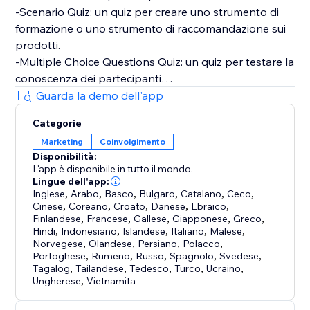
-Scenario Quiz: un quiz per creare uno strumento di
formazione o uno strumento di raccomandazione sui
prodotti.
-Multiple Choice Questions Quiz: un quiz per testare la
conoscenza dei partecipanti
-Vero / Falso Quiz: un quiz in cui il partecipante deve
Guarda la demo dell'app
semplicemente selezionare sì o no
Categorie
-Quiz con risposte aperte: un quiz che chiede ai
Marketing
Coinvolgimento
partecipanti di digitare la loro risposta
Disponibilità:
-Quiz con risposta più selezionata: un quiz utilizzato
L'app è disponibile in tutto il mondo.
Lingue dell'app:
Inglese
,
Arabo
,
Basco
,
Bulgaro
,
Catalano
,
Ceco
,
Cinese
,
Coreano
,
Croato
,
Danese
,
Ebraico
,
Finlandese
,
Francese
,
Gallese
,
Giapponese
,
Greco
,
Hindi
,
Indonesiano
,
Islandese
,
Italiano
,
Malese
,
Norvegese
,
Olandese
,
Persiano
,
Polacco
,
Portoghese
,
Rumeno
,
Russo
,
Spagnolo
,
Svedese
,
Tagalog
,
Tailandese
,
Tedesco
,
Turco
,
Ucraino
,
Ungherese
,
Vietnamita