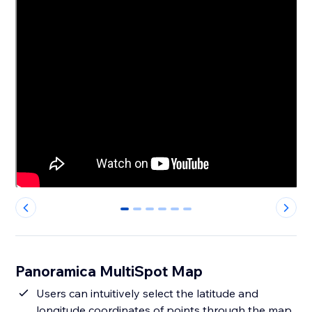
0
1
2
3
4
5
Panoramica MultiSpot Map
Users can intuitively select the latitude and
longitude coordinates of points through the map,