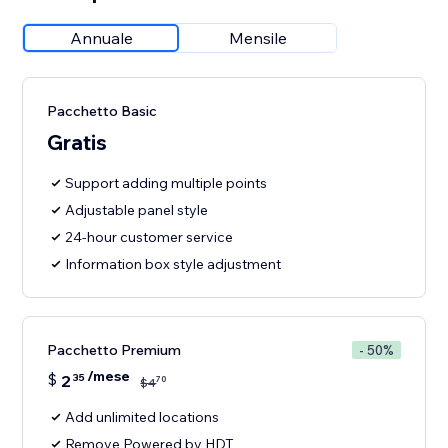
Annuale
Mensile
Pacchetto Basic
Gratis
Support adding multiple points
Adjustable panel style
24-hour customer service
Information box style adjustment
Pacchetto Premium
- 50%
/mese
$
2
35
70
$
4
Add unlimited locations
Remove Powered by HDT