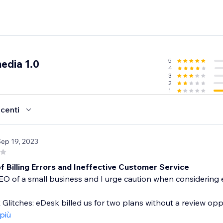
5
edia 1.0
4
3
2
1
ecenti
Sep 19, 2023
f Billing Errors and Ineffective Customer Service
EO of a small business and I urge caution when considering
Glitches: eDesk billed us for two plans without a review opp
 più