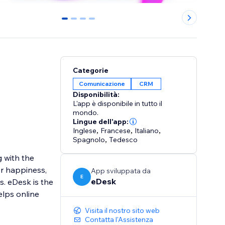
0
1
2
3
Categorie
Comunicazione
CRM
Disponibilità:
L'app è disponibile in tutto il
mondo.
Lingue dell'app:
Inglese
,
Francese
,
Italiano
,
Spagnolo
,
Tedesco
 with the
er happiness,
App sviluppata da
E
eDesk
. eDesk is the
lps online
Visita il nostro sito web
Contatta l'Assistenza