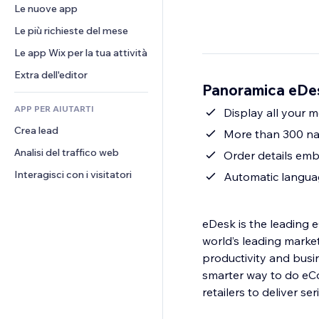
Conversioni
Soluzioni di stoccaggio
Le nuove app
PDF
Effetti immagine
Chat
Dropshipping
Condivisione file
Le più richieste del mese
Tasti e menu
Commenti
Prezzi e abbonamenti
Novità
Banner e badge
Le app Wix per la tua attività
Telefono
Crowdfunding
Servizi per i contenuti
Calcolatrici
Community
Extra dell'editor
Cibo e bevande
Panoramica eDe
Effetti testo
Cerca
Recensioni e testimonial
APP PER AIUTARTI
Meteo
Display all your 
CRM
Crea lead
Grafici e tabelle
More than 300 nat
Analisi del traffico web
Order details em
Interagisci con i visitatori
Automatic langua
eDesk is the leading 
world’s leading marke
productivity and busi
smarter way to do eC