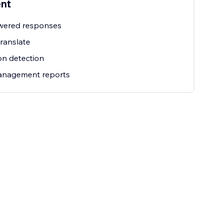
ent
wered responses
ranslate
ion detection
management reports