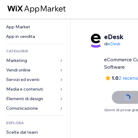
App Market
eDesk
App in vendita
di
eDesk
CATEGORIE
eCommerce Cu
Marketing
Software
Vendi online
Inserzioni
1.0
2 recens
Mobile
Servizi ed eventi
App per Stores
Dati analitici
Spedizione e consegna
Media e contenuti
Hotel
Social
Tasti Vendi
Eventi
Elementi di design
Galleria
SEO
Corsi online
Ristoranti
Musica
Mappe e navigazione
Comunicazione 
Giorni di prova grat
Coinvolgimento
Stampa su richiesta
Immobiliare
Podcast
Privacy e sicurezza
Moduli
Inserzioni sito
Amministrazione
ESPLORA
Prenotazioni
Fotografia
Orologio
Blog
Email
Buoni e programmi fedeltà
Scelte dal team
Video
Template per pagine
Sondaggi