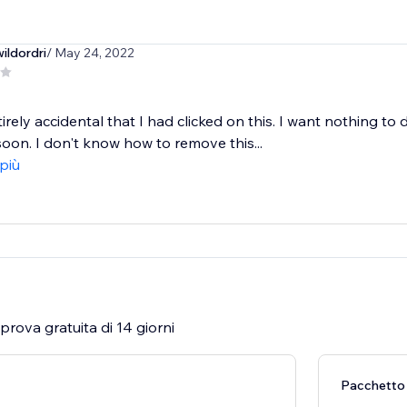
ildordri
/ May 24, 2022
tirely accidental that I had clicked on this. I want nothing to 
oon. I don't know how to remove this...
 più
rova gratuita di 14 giorni
Pacchetto 