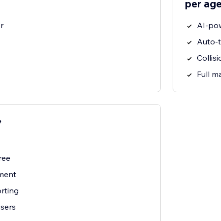
per ag
r
AI-po
Auto-t
Collis
Full 
e
ree
ment
rting
users