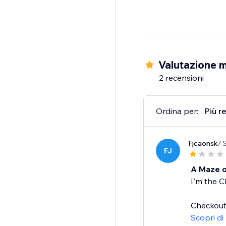
Valutazione m
2 recensioni
Ordina per:
Più r
Fjcaonsk
/ 
FJ
A Maze o
I'm the C
Checkout 
Scopri di