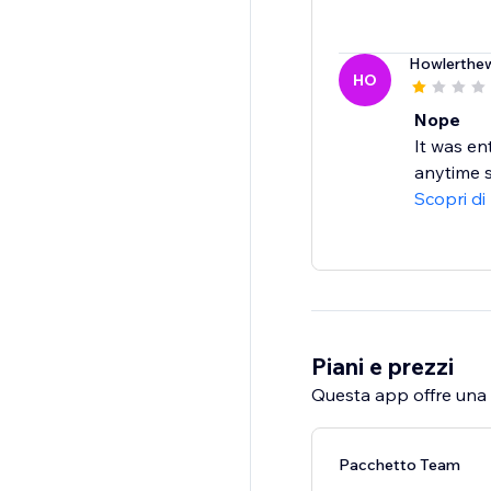
Howlerthew
HO
Nope
It was en
anytime s
Scopri di
Piani e prezzi
Questa app offre una p
Pacchetto Team