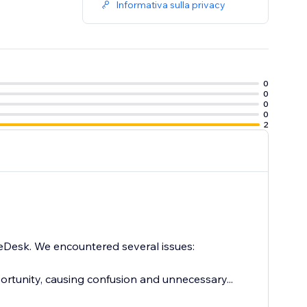
Informativa sulla privacy
0
0
0
0
2
 eDesk. We encountered several issues:
ortunity, causing confusion and unnecessary...