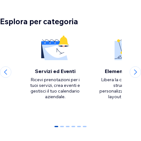
Esplora per categoria
Servizi ed Eventi
Elementi di de
Ricevi prenotazioni per i
Libera la creatività 
tuoi servizi, crea eventi e
strumenti per
gestisci il tuo calendario
personalizzare l'aspe
aziendale.
0
1
2
3
4
5