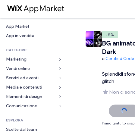
App Market
- 5%
App in vendita
BG animato:
CATEGORIE
Dark
di
Certified Code
Marketing
Vendi online
Inserzioni
Splendidi sfond
Mobile
Servizi ed eventi
App per Stores
glitch
Dati analitici
Spedizione e consegna
Media e contenuti
Hotel
Non ci sono
Social
Tasti Vendi
Eventi
Elementi di design
Galleria
SEO
Corsi online
Ristoranti
Musica
Mappe e navigazione
Comunicazione 
Coinvolgimento
Stampa su richiesta
Immobiliare
Podcast
Privacy e sicurezza
Moduli
Inserzioni sito
Amministrazione
ESPLORA
Prenotazioni
Fotografia
Orologio
Blog
Piano gratuito disp
Email
Buoni e programmi fedeltà
Scelte dal team
Video
Template per pagine
Sondaggi