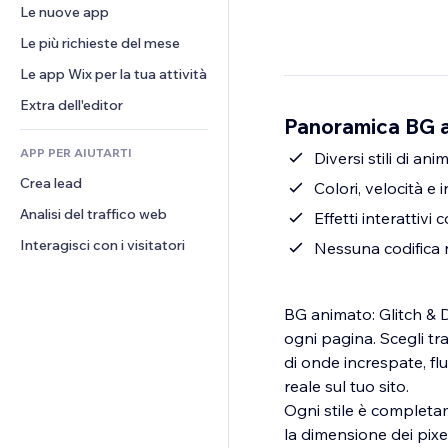
Conversioni
Soluzioni di stoccaggio
Le nuove app
PDF
Effetti immagine
Chat
Dropshipping
Condivisione file
Le più richieste del mese
Tasti e menu
Commenti
Prezzi e abbonamenti
Novità
Banner e badge
Le app Wix per la tua attività
Telefono
Crowdfunding
Servizi per i contenuti
Calcolatrici
Community
Extra dell'editor
Cibo e bevande
Panoramica BG a
Effetti testo
Cerca
Recensioni e testimonial
APP PER AIUTARTI
Meteo
Diversi stili di an
CRM
Crea lead
Grafici e tabelle
Colori, velocità e
Analisi del traffico web
Effetti interattivi
Interagisci con i visitatori
Nessuna codifica n
BG animato: Glitch & D
ogni pagina. Scegli tra
di onde increspate, flu
reale sul tuo sito.
Ogni stile è completame
la dimensione dei pixe