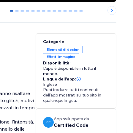
0
1
2
3
4
5
6
7
8
9
10
11
12
13
Categorie
Elementi di design
Effetti immagine
Disponibilità:
L'app è disponibile in tutto il
mondo.
Lingue dell'app:
Inglese
Puoi tradurre tutti i contenuti
anno risaltare
dell'app mostrati sul tuo sito in
to glitch, motivi
qualunque lingua.
erizzati in tempo
App sviluppata da
one, l'intensità,
CC
Certified Code
nnello delle