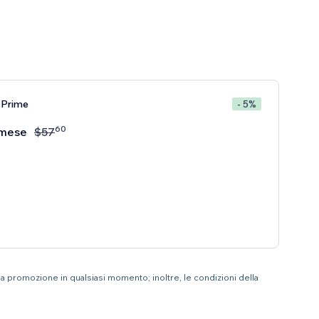
 Prime
- 5%
60
mese
$
57
 la promozione in qualsiasi momento; inoltre, le condizioni della