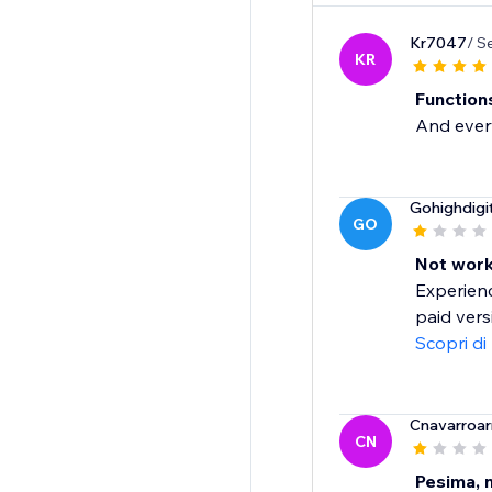
Kr7047
/ S
KR
Functions
And every
Gohighdigi
GO
Not work
Experienc
paid vers
Scopri di
Cnavarroar
CN
Pesima, 