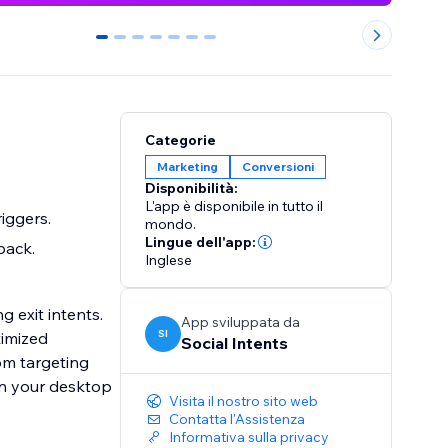
0
1
2
3
4
5
6
Categorie
Marketing
Conversioni
Disponibilità:
L'app è disponibile in tutto il
iggers.
mondo.
Lingue dell'app:
back.
Inglese
g exit intents.
App sviluppata da
SI
timized
Social Intents
om targeting
Visita il nostro sito web
Contatta l'Assistenza
Informativa sulla privacy