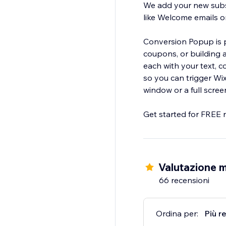
We add your new subs
like Welcome emails 
Conversion Popup is pe
coupons, or building a beautifully en
each with your text, colors, and branding. We add e
so you can trigger Wix Automations. You can also displa
window or a full scree
Get started for FREE 
Valutazione m
66 recensioni
Ordina per:
Più r