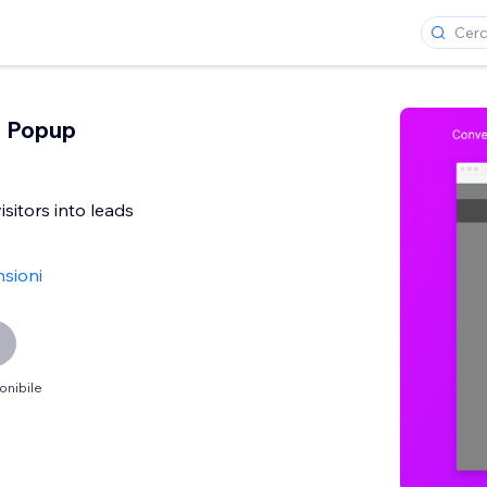
n Popup
sitors into leads
nsioni
onibile