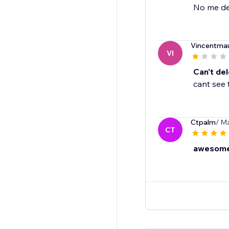
No me de
Vincentmau
VI
Can't del
cant see 
Ctpalm
/ Ma
CT
awesome,