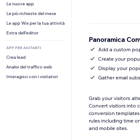
Conversioni
Soluzioni di stoccaggio
Le nuove app
PDF
Effetti immagine
Chat
Dropshipping
Condivisione file
Le più richieste del mese
Tasti e menu
Commenti
Prezzi e abbonamenti
Novità
Banner e badge
Le app Wix per la tua attività
Telefono
Crowdfunding
Servizi per i contenuti
Calcolatrici
Community
Extra dell'editor
Cibo e bevande
Panoramica Con
Effetti testo
Cerca
Recensioni e testimonial
APP PER AIUTARTI
Meteo
Add a custom pop
CRM
Crea lead
Grafici e tabelle
Create your popup
Analisi del traffico web
Display your popup
Interagisci con i visitatori
Gather email subsc
Grab your visitors att
Convert visitors into
conversion templates
rules including time on page, page 
and mobile sites.