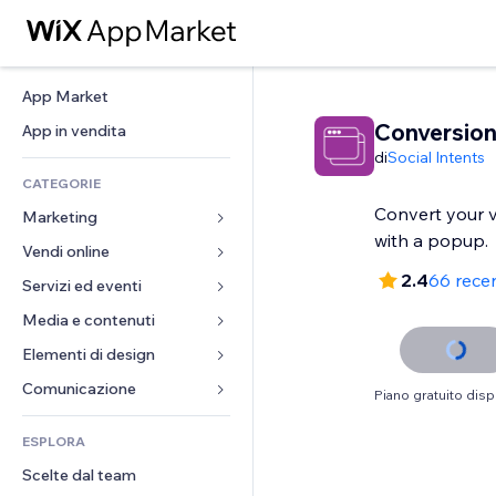
App Market
Conversio
App in vendita
di
Social Intents
CATEGORIE
Convert your vi
Marketing
with a popup.
Vendi online
Inserzioni
2.4
66 rece
Mobile
Servizi ed eventi
App per Stores
Dati analitici
Spedizione e consegna
Media e contenuti
Hotel
Social
Tasti Vendi
Eventi
Elementi di design
Galleria
SEO
Corsi online
Ristoranti
Musica
Mappe e navigazione
Comunicazione 
Piano gratuito disp
Coinvolgimento
Stampa su richiesta
Immobiliare
Podcast
Privacy e sicurezza
Moduli
Inserzioni sito
Amministrazione
ESPLORA
Prenotazioni
Fotografia
Orologio
Blog
Email
Buoni e programmi fedeltà
Scelte dal team
Video
Template per pagine
Sondaggi