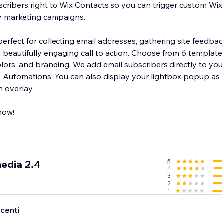
cribers right to Wix Contacts so you can trigger custom Wi
or marketing campaigns.
rfect for collecting email addresses, gathering site feedbac
gaging call to action. Choose from 6 templates and customize
mail subscribers directly to your Wix Contacts
y your lightbox popup as a modal popup
n overlay.
now!
5
edia 2.4
4
3
2
1
ecenti