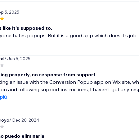
ep 5, 2025
 like it's supposed to.
one hates popups. But it is a good app which does it's job.
tal
/ Jun 5, 2025
ing properly, no response from support
ing an issue with the Conversion Popup app on Wix site, wh
ion and following support instructions, I haven't got any res
 più
royo
/ Dec 20, 2024
no puedo eliminarla