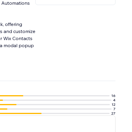
x Automations
k, offering
16
4
12
7
27