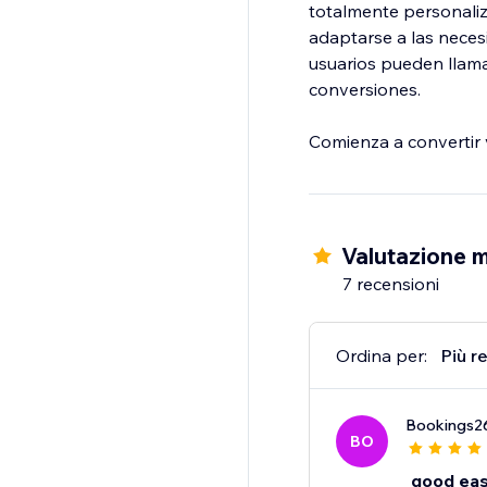
totalmente personaliza
adaptarse a las necesi
usuarios pueden llama
conversiones.
Comienza a convertir v
Valutazione m
7 recensioni
Ordina per:
Più r
Bookings2
BO
good ea