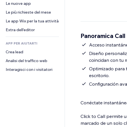
Conversioni
Soluzioni di stoccaggio
Le nuove app
PDF
Effetti immagine
Chat
Dropshipping
Condivisione file
Le più richieste del mese
Tasti e menu
Commenti
Prezzi e abbonamenti
Novità
Banner e badge
Le app Wix per la tua attività
Telefono
Crowdfunding
Servizi per i contenuti
Calcolatrici
Community
Extra dell'editor
Cibo e bevande
Panoramica Call
Effetti testo
Cerca
Recensioni e testimonial
APP PER AIUTARTI
Meteo
Acceso instantáneo
CRM
Crea lead
Grafici e tabelle
Diseño personaliza
coincidan con tu 
Analisi del traffico web
Optimizado para t
Interagisci con i visitatori
escritorio.
Configuración avan
Conéctate instantánea
Click to Call permite 
marcado de un solo cli