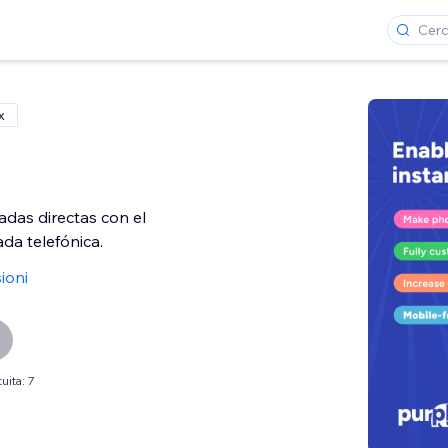
x
das directas con el
da telefónica.
ioni
uita: 7