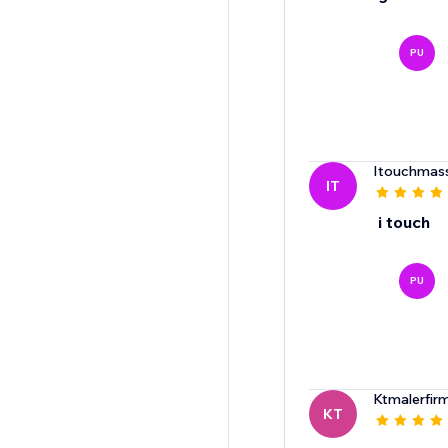
PU
Itouchmas
IT
i touch
PU
Ktmalerfir
KT