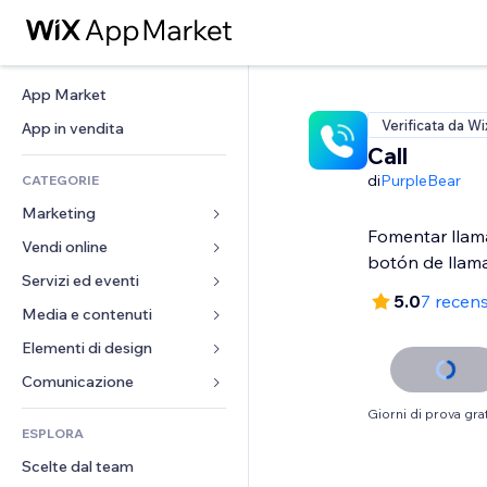
App Market
Verificata da Wi
App in vendita
Call
di
PurpleBear
CATEGORIE
Marketing
Fomentar llama
Vendi online
Inserzioni
botón de llama
Mobile
Servizi ed eventi
App per Stores
5.0
7 recens
Dati analitici
Spedizione e consegna
Media e contenuti
Hotel
Social
Tasti Vendi
Eventi
Elementi di design
Galleria
SEO
Corsi online
Ristoranti
Musica
Mappe e navigazione
Comunicazione 
Coinvolgimento
Stampa su richiesta
Immobiliare
Podcast
Privacy e sicurezza
Moduli
Giorni di prova grat
Inserzioni sito
Amministrazione
ESPLORA
Prenotazioni
Fotografia
Orologio
Blog
Email
Buoni e programmi fedeltà
Scelte dal team
Video
Template per pagine
Sondaggi