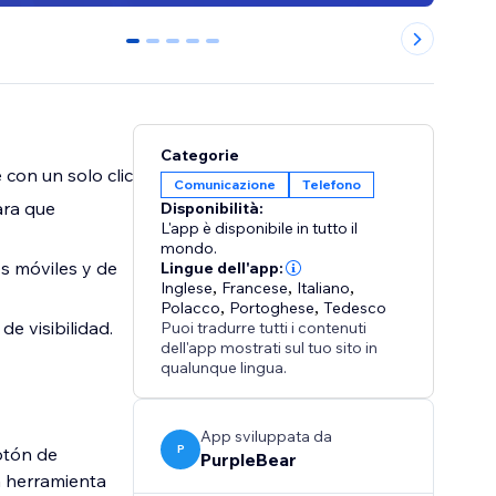
0
1
2
3
4
Categorie
 con un solo clic
Comunicazione
Telefono
ara que
Disponibilità:
L'app è disponibile in tutto il
mondo.
s móviles y de
Lingue dell'app:
Inglese
,
Francese
,
Italiano
,
Polacco
,
Portoghese
,
Tedesco
e visibilidad.
Puoi tradurre tutti i contenuti
dell'app mostrati sul tuo sito in
qualunque lingua.
App sviluppata da
P
botón de
PurpleBear
ta herramienta