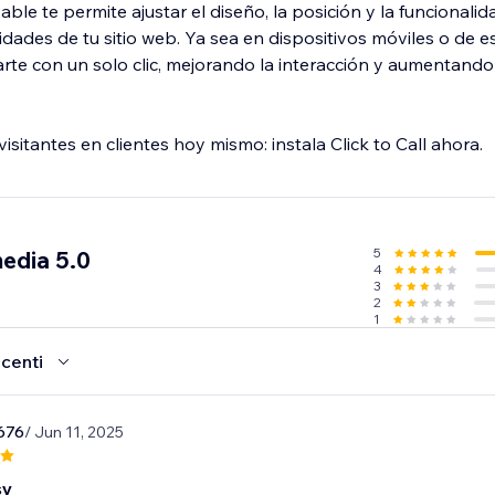
ble te permite ajustar el diseño, la posición y la funcionali
dades de tu sitio web. Ya sea en dispositivos móviles o de esc
rte con un solo clic, mejorando la interacción y aumentando
isitantes en clientes hoy mismo: instala Click to Call ahora.
5
edia 5.0
4
3
2
1
ecenti
676
/ Jun 11, 2025
sy