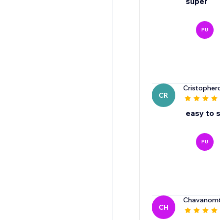
super
PU
Cristopherc
CR
easy to 
PU
Chavanom
CH