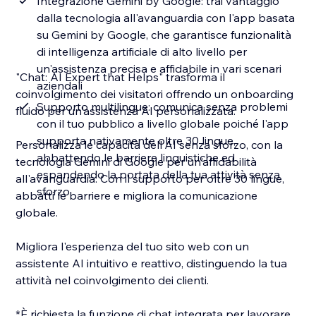
Integrazione Gemini by Google: trai vantaggio
dalla tecnologia all'avanguardia con l'app basata
su Gemini by Google, che garantisce funzionalità
di intelligenza artificiale di alto livello per
un'assistenza precisa e affidabile in vari scenari
"Chat: AI Expert that Helps" trasforma il
aziendali
coinvolgimento dei visitatori offrendo un onboarding
Supporto multilingue: comunica senza problemi
fluido per un'assistenza AI personalizzata.
con il tuo pubblico a livello globale poiché l'app
supporta nativamente oltre 30 lingue,
Personalizza le capacità dell'AI senza sforzo, con la
abbattendo le barriere linguistiche ed
tecnologia Gemini di Google per un'affidabilità
espandendo la portata della tua attività senza
all'avanguardia. Con il supporto per oltre 30 lingue,
sforzo
abbatti le barriere e migliora la comunicazione
globale.
Migliora l'esperienza del tuo sito web con un
assistente AI intuitivo e reattivo, distinguendo la tua
attività nel coinvolgimento dei clienti.
*È richiesta la funzione di chat integrata per lavorare