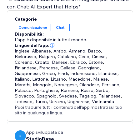
con Chat: AI Expert that Helps*
Categorie
Comunicazione
Chat
Disponibilità:
L'app è disponibile in tutto il mondo.
Lingue dell'app:
Inglese
,
Albanese
,
Arabo
,
Armeno
,
Basco
,
Bielorusso
,
Bulgaro
,
Catalano
,
Ceco
,
Cinese
,
Coreano
,
Croato
,
Danese
,
Ebraico
,
Estone
,
Finlandese
,
Francese
,
Gallese
,
Georgiano
,
Giapponese
,
Greco
,
Hindi
,
Indonesiano
,
Islandese
,
Italiano
,
Lettone
,
Lituano
,
Macedone
,
Malese
,
Marathi
,
Mongolo
,
Norvegese
,
Olandese
,
Persiano
,
Polacco
,
Portoghese
,
Rumeno
,
Russo
,
Serbo
,
Slovacco
,
Spagnolo
,
Svedese
,
Tagalog
,
Tailandese
,
Tedesco
,
Turco
,
Ucraino
,
Ungherese
,
Vietnamita
Puoi tradurre tutti i contenuti dell'app mostrati sul tuo
sito in qualunque lingua.
App sviluppata da
S
StudioBase