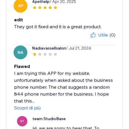
4pethelp
/ Apr 20, 2025
4P
edit
They got it fixed and it is a great product.
Utile
(0)
Nadiavassellsalon
/ Jul 21, 2024
NA
Flawed
I am trying this APP for my website,
unfortunately when asked about the business
phone number. The chat suggests a random
844 phone number for the business. I hope
that this...
Scopri di più
team StudioBase
ST
Hi, we are sorry to hear that. To