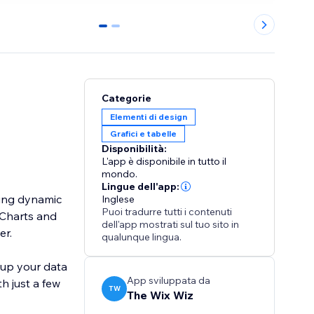
0
1
Categorie
Elementi di design
Grafici e tabelle
Disponibilità:
L'app è disponibile in tutto il
mondo.
Lingue dell'app:
ting dynamic
Inglese
Puoi tradurre tutti i contenuti
"Charts and
dell'app mostrati sul tuo sito in
er.
qualunque lingua.
 up your data
App sviluppata da
h just a few
TW
The Wix Wiz