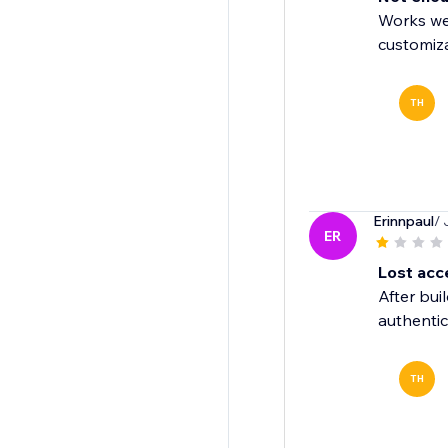
Works wel
customiza
TH
Erinnpaul
/ 
ER
Lost acc
After bui
authentic
TH