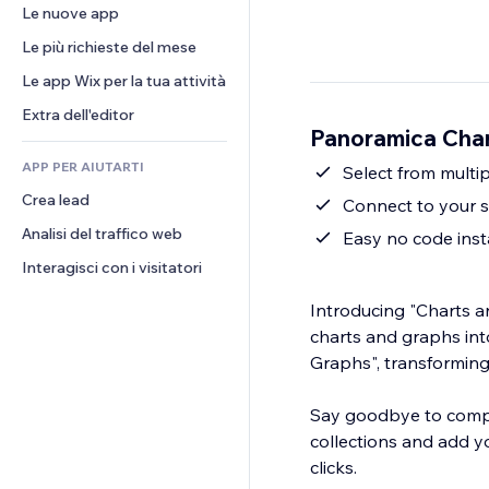
Conversioni
Soluzioni di stoccaggio
Le nuove app
PDF
Effetti immagine
Chat
Dropshipping
Condivisione file
Le più richieste del mese
Tasti e menu
Commenti
Prezzi e abbonamenti
Novità
Banner e badge
Le app Wix per la tua attività
Telefono
Crowdfunding
Servizi per i contenuti
Calcolatrici
Community
Extra dell'editor
Cibo e bevande
Panoramica Char
Effetti testo
Cerca
Recensioni e testimonial
APP PER AIUTARTI
Meteo
Select from multi
CRM
Crea lead
Grafici e tabelle
Connect to your si
Analisi del traffico web
Easy no code inst
Interagisci con i visitatori
Introducing "Charts an
charts and graphs int
Graphs", transforming 
Say goodbye to compl
collections and add yo
clicks.