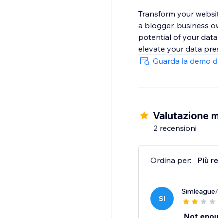
Transform your websit
a blogger, business o
potential of your dat
elevate your data pre
Guarda la demo d
Valutazione m
2 recensioni
Ordina per:
Più r
Simleague
SI
Not enou