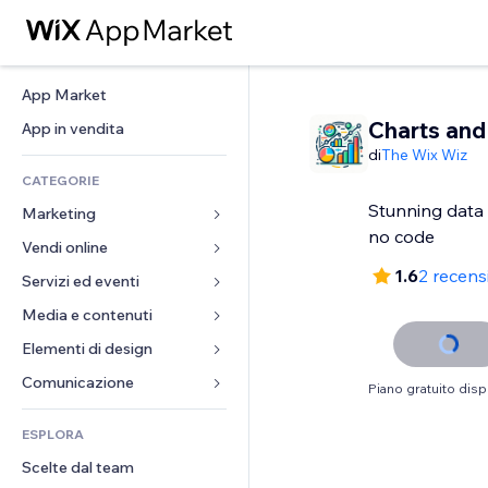
App Market
Charts and
App in vendita
di
The Wix Wiz
CATEGORIE
Stunning data 
Marketing
no code
Vendi online
Inserzioni
1.6
2 recens
Mobile
Servizi ed eventi
App per Stores
Dati analitici
Spedizione e consegna
Media e contenuti
Hotel
Social
Tasti Vendi
Eventi
Elementi di design
Galleria
SEO
Corsi online
Ristoranti
Musica
Mappe e navigazione
Comunicazione 
Piano gratuito disp
Coinvolgimento
Stampa su richiesta
Immobiliare
Podcast
Privacy e sicurezza
Moduli
Inserzioni sito
Amministrazione
ESPLORA
Prenotazioni
Fotografia
Orologio
Blog
Email
Buoni e programmi fedeltà
Scelte dal team
Video
Template per pagine
Sondaggi