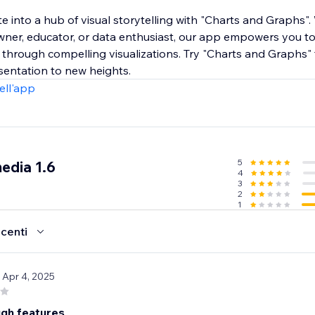
e into a hub of visual storytelling with "Charts and Graphs"
wner, educator, or data enthusiast, our app empowers you to 
a through compelling visualizations. Try "Charts and Graphs
sentation to new heights.
ell'app
5
edia 1.6
4
3
2
1
ecenti
/ Apr 4, 2025
gh features