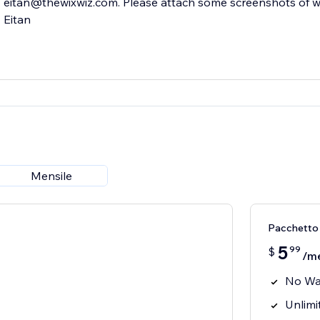
eitan@thewixwiz.com. Please attach some screenshots of w
Eitan
Mensile
Pacchetto
5
99
$
/m
No Wa
Unlimi