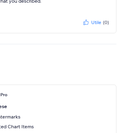
hat you described.
Utile
(0)
 Pro
ese
termarks
ted Chart Items