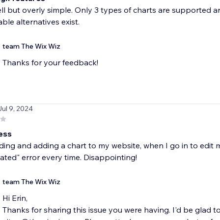
l but overly simple. Only 3 types of charts are supported a
ble alternatives exist.
team The Wix Wiz
Thanks for your feedback!
Jul 9, 2024
ess
lding and adding a chart to my website, when I go in to edit 
ated" error every time. Disappointing!
team The Wix Wiz
Hi Erin,
Thanks for sharing this issue you were having. I'd be glad to