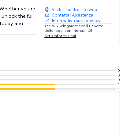
. Whether you're
Visita il nostro sito web
Contatta l'Assistenza
unlock the full
Informativa sulla privacy
" today and
The Wix Wiz garantisce il rispetto
delle leggi commerciali UE.
Altre informazioni
0
0
0
1
1