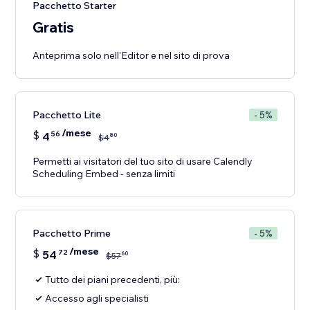
Pacchetto Starter
Gratis
Anteprima solo nell'Editor e nel sito di prova
Pacchetto Lite
- 5%
/mese
$
4
56
80
$
4
Permetti ai visitatori del tuo sito di usare Calendly
Scheduling Embed - senza limiti
Pacchetto Prime
- 5%
/mese
$
54
72
60
$
57
Tutto dei piani precedenti, più:
Accesso agli specialisti