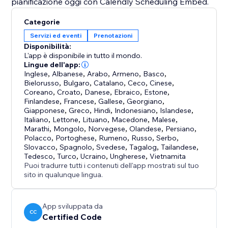
pianificazione oggi con Calendly Scheduling Embed.
Categorie
Servizi ed eventi
Prenotazioni
Disponibilità:
L'app è disponibile in tutto il mondo.
Lingue dell'app:
Inglese
,
Albanese
,
Arabo
,
Armeno
,
Basco
,
Bielorusso
,
Bulgaro
,
Catalano
,
Ceco
,
Cinese
,
Coreano
,
Croato
,
Danese
,
Ebraico
,
Estone
,
Finlandese
,
Francese
,
Gallese
,
Georgiano
,
Giapponese
,
Greco
,
Hindi
,
Indonesiano
,
Islandese
,
Italiano
,
Lettone
,
Lituano
,
Macedone
,
Malese
,
Marathi
,
Mongolo
,
Norvegese
,
Olandese
,
Persiano
,
Polacco
,
Portoghese
,
Rumeno
,
Russo
,
Serbo
,
Slovacco
,
Spagnolo
,
Svedese
,
Tagalog
,
Tailandese
,
Tedesco
,
Turco
,
Ucraino
,
Ungherese
,
Vietnamita
Puoi tradurre tutti i contenuti dell'app mostrati sul tuo
sito in qualunque lingua.
App sviluppata da
CC
Certified Code