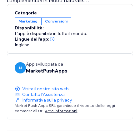
complementari in modo naturale.
Categorie
Analisi e Ottimizzazione
Marketing
Conversioni
Monitora i risultati in tempo reale con una potente
Disponibilità:
dashboard analitica. Identifica le combinazioni più
L'app è disponibile in tutto il mondo.
efficaci e perfeziona la tua strategia in base alle
Lingue dell'app:
Inglese
preferenze reali dei clienti.
Migliora le prestazioni del tuo negozio con
App sviluppata da
raccomandazioni intelligenti e strategie di bundling
M
MarketPushApps
progettate per massimizzare il valore di ogni singola
transazione.
Visita il nostro sito web
Contatta l'Assistenza
Informativa sulla privacy
Market Push Apps SRL garantisce il rispetto delle leggi
commerciali UE.
Altre informazioni