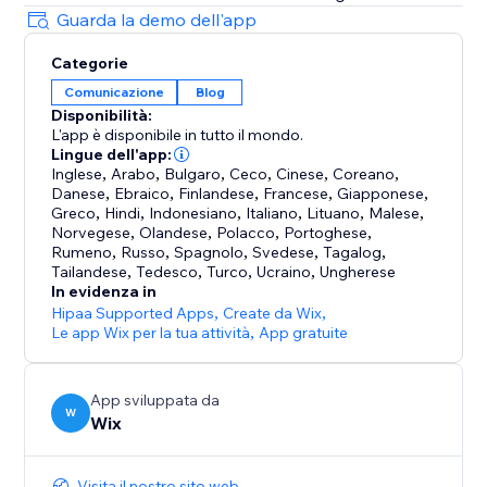
Guarda la demo dell'app
Categorie
Comunicazione
Blog
Disponibilità:
L'app è disponibile in tutto il mondo.
Lingue dell'app:
Inglese
,
Arabo
,
Bulgaro
,
Ceco
,
Cinese
,
Coreano
,
Danese
,
Ebraico
,
Finlandese
,
Francese
,
Giapponese
,
Greco
,
Hindi
,
Indonesiano
,
Italiano
,
Lituano
,
Malese
,
Norvegese
,
Olandese
,
Polacco
,
Portoghese
,
Rumeno
,
Russo
,
Spagnolo
,
Svedese
,
Tagalog
,
Tailandese
,
Tedesco
,
Turco
,
Ucraino
,
Ungherese
In evidenza in
Hipaa Supported Apps
,
Create da Wix
,
Le app Wix per la tua attività
,
App gratuite
App sviluppata da
W
Wix
Visita il nostro sito web