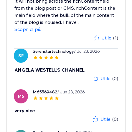
It will not bring across the richContent field
from the blog post or CMS. richContent is the
main field where the bulk of the main content
of the blog is housed. I have...
Scopri di più
Utile
(1)
Serenstartechnology
/ Jul 23, 2026
SE
ANGELA WESTELL'S CHANNEL
Utile
(0)
M65569482
/ Jun 28, 2026
M6
very nice
Utile
(0)