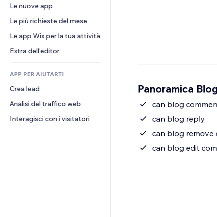
Conversioni
Soluzioni di stoccaggio
Le nuove app
PDF
Effetti immagine
Chat
Dropshipping
Condivisione file
Le più richieste del mese
Tasti e menu
Commenti
Prezzi e abbonamenti
Novità
Banner e badge
Le app Wix per la tua attività
Telefono
Crowdfunding
Servizi per i contenuti
Calcolatrici
Community
Extra dell'editor
Cibo e bevande
Effetti testo
Cerca
Recensioni e testimonial
APP PER AIUTARTI
Meteo
CRM
Panoramica Blo
Crea lead
Grafici e tabelle
Analisi del traffico web
can blog commen
can blog reply
Interagisci con i visitatori
can blog remove
can blog edit co