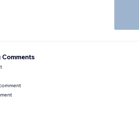
g Comments
t
 comment
mment