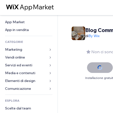
App Market
Blog Comm
App in vendita
di
By Wix
CATEGORIE
Marketing
Non ci sono
Vendi online
Inserzioni
Mobile
Servizi ed eventi
App per Stores
Dati analitici
Spedizione e consegna
Media e contenuti
Hotel
Installazione gratui
Social
Tasti Vendi
Eventi
Elementi di design
Galleria
SEO
Corsi online
Ristoranti
Musica
Mappe e navigazione
Comunicazione 
Coinvolgimento
Stampa su richiesta
Immobiliare
Podcast
Privacy e sicurezza
Moduli
Inserzioni sito
Amministrazione
ESPLORA
Prenotazioni
Fotografia
Orologio
Blog
Email
Buoni e programmi fedeltà
Scelte dal team
Video
Template per pagine
Sondaggi