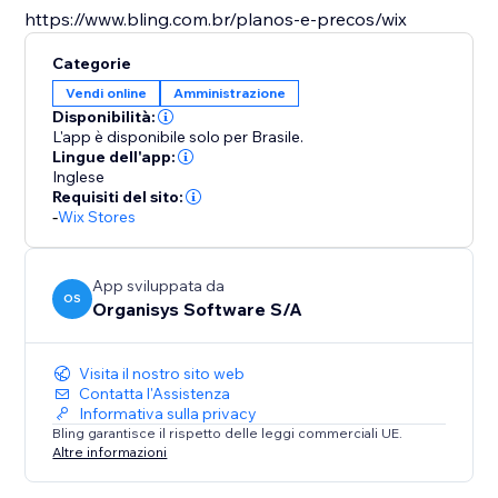
https://www.bling.com.br/planos-e-precos/wix
Categorie
Vendi online
Amministrazione
Disponibilità:
L'app è disponibile solo per Brasile.
Lingue dell'app:
Inglese
Requisiti del sito:
-
Wix Stores
App sviluppata da
OS
Organisys Software S/A
Visita il nostro sito web
Contatta l'Assistenza
Informativa sulla privacy
Bling garantisce il rispetto delle leggi commerciali UE.
Altre informazioni