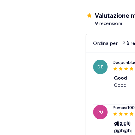
Valutazione 
9 recensioni
Ordina per:
Più r
Deepenbla
DE
Good
Good
Pumasi10
PU
gjjgjghj
gjghjghj