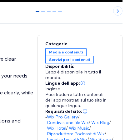
0
1
2
3
4
Categorie
Media e contenuti
 clear,
Servizi per i contenuti
Disponibilità:
L'app è disponibile in tutto il
o your needs
mondo.
Lingue dell'app:
Inglese
clearly, while
Puoi tradurre tutti i contenuti
dell'app mostrati sul tuo sito in
qualunque lingua.
Requisiti del sito:
-
Wix Pro Gallery
/
stions and
Condivisione file Wix
/
Wix Blog
/
Wix Hotel
/
Wix Music
/
Riproduttore Podcast di Wix
/
Eventi e biglietti Wix
/
Wix Stores
/