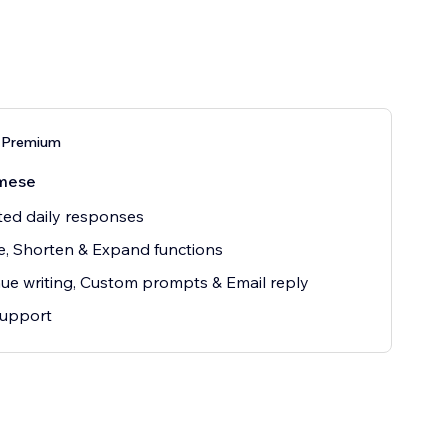
 Premium
mese
ted daily responses
e, Shorten & Expand functions
ue writing, Custom prompts & Email reply
support