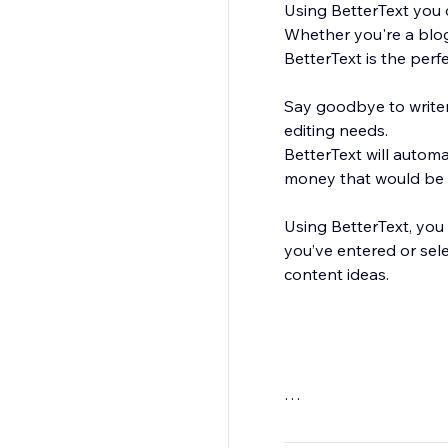
Using BetterText you c
Whether you're a blog
BetterText is the perf
Say goodbye to writer'
editing needs.
BetterText will autom
money that would be s
Using BetterText, you 
you’ve entered or sel
content ideas.