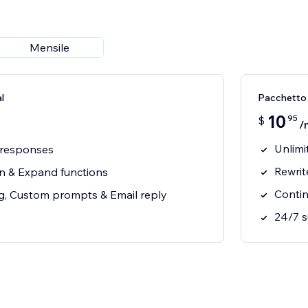
Mensile
l
Pacchetto
10
95
$
/
Unlimi
y responses
Rewrit
en & Expand functions
Contin
ng, Custom prompts & Email reply
24/7 