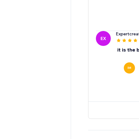
Expertcrea
EX
it is the 
IM