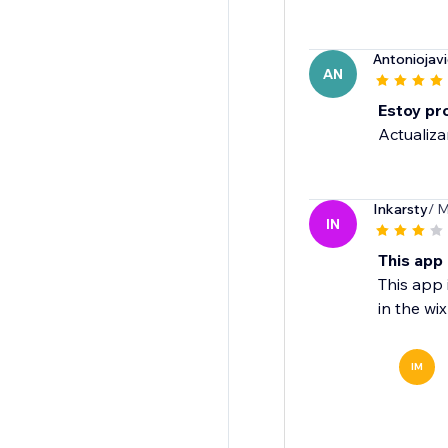
Antoniojavi
AN
Estoy pr
Actualiza
Inkarsty
/ M
IN
This app 
This app i
in the wix
IM