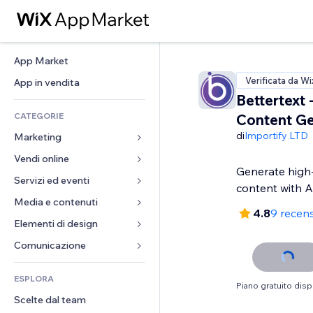
App Market
Verificata da Wi
App in vendita
Bettertext 
CATEGORIE
Content Ge
di
Importify LTD
Marketing
Vendi online
Inserzioni
Generate high-
Mobile
Servizi ed eventi
App per Stores
content with A
Dati analitici
Spedizione e consegna
Media e contenuti
Hotel
4.8
9 recens
Social
Tasti Vendi
Eventi
Elementi di design
Galleria
SEO
Corsi online
Ristoranti
Musica
Mappe e navigazione
Comunicazione 
Coinvolgimento
Stampa su richiesta
Immobiliare
Podcast
Privacy e sicurezza
Moduli
Inserzioni sito
Amministrazione
ESPLORA
Prenotazioni
Fotografia
Orologio
Blog
Piano gratuito disp
Email
Buoni e programmi fedeltà
Scelte dal team
Video
Template per pagine
Sondaggi