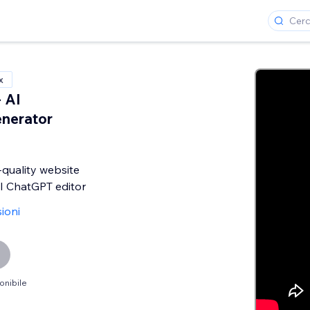
x
- AI
nerator
quality website
I ChatGPT editor
ioni
onibile