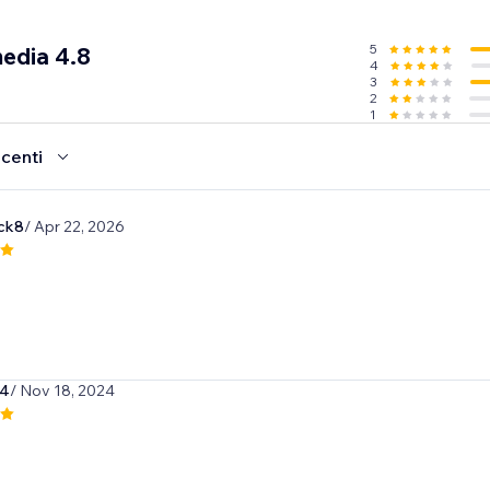
5
media 4.8
4
3
2
1
ecenti
ck8
/ Apr 22, 2026
04
/ Nov 18, 2024