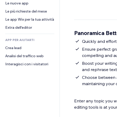
Conversioni
Soluzioni di stoccaggio
Le nuove app
PDF
Effetti immagine
Chat
Dropshipping
Condivisione file
Le più richieste del mese
Tasti e menu
Commenti
Prezzi e abbonamenti
Novità
Banner e badge
Le app Wix per la tua attività
Telefono
Crowdfunding
Servizi per i contenuti
Calcolatrici
Community
Extra dell'editor
Cibo e bevande
Panoramica Bett
Effetti testo
Cerca
Recensioni e testimonial
APP PER AIUTARTI
Meteo
Quickly and effort
CRM
Crea lead
Grafici e tabelle
Ensure perfect gr
compelling and au
Analisi del traffico web
Boost your writin
Interagisci con i visitatori
and rephrase text 
Choose between a 
maintaining your 
Enter any topic you wo
editing tools is at your