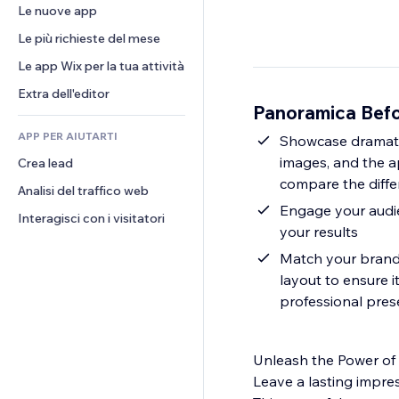
Conversioni
Soluzioni di stoccaggio
Le nuove app
PDF
Effetti immagine
Chat
Dropshipping
Condivisione file
Le più richieste del mese
Tasti e menu
Commenti
Prezzi e abbonamenti
Novità
Banner e badge
Le app Wix per la tua attività
Telefono
Crowdfunding
Servizi per i contenuti
Calcolatrici
Community
Extra dell'editor
Cibo e bevande
Panoramica Befor
Effetti testo
Cerca
Recensioni e testimonial
APP PER AIUTARTI
Meteo
Showcase dramatic
CRM
images, and the ap
Crea lead
Grafici e tabelle
compare the diff
Analisi del traffico web
Engage your audien
Interagisci con i visitatori
your results
Match your brand a
layout to ensure i
professional pres
Unleash the Power of
Leave a lasting impre