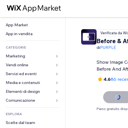
App Market
Verificata da Wi
App in vendita
Before & Af
di
PURPLE
CATEGORIE
Marketing
Show Image C
Vendi online
Inserzioni
Before And Af
Mobile
Servizi ed eventi
App per Stores
4.6
86 rece
Dati analitici
Spedizione e consegna
Media e contenuti
Hotel
Social
Tasti Vendi
Eventi
Elementi di design
Galleria
SEO
Corsi online
Ristoranti
Musica
Mappe e navigazione
Comunicazione 
Coinvolgimento
Stampa su richiesta
Immobiliare
Podcast
Privacy e sicurezza
Moduli
Piano gratuito disp
Inserzioni sito
Amministrazione
ESPLORA
Prenotazioni
Fotografia
Orologio
Blog
Email
Buoni e programmi fedeltà
Scelte dal team
Video
Template per pagine
Sondaggi