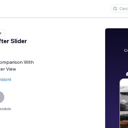
x
ter Slider
omparison With
ter View
nsioni
onibile