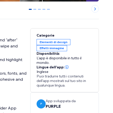
0
1
2
3
4
Categorie
d "after"
Elementi di design
 swipe and
Effetti immagine
Disponibilità:
L'app è disponibile in tutto il
nd highlight
mondo.
Lingue dell'app:
Inglese
ors, fonts, and
Puoi tradurre tutti i contenuti
 cohesive and
dell'app mostrati sul tuo sito in
qualunque lingua.
App sviluppata da
P
PURPLE
lider App