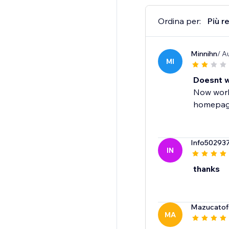
Ordina per:
Più r
Minnihn
/ A
MI
Doesnt w
Now work
homepage
Info50293
IN
thanks
Mazucatofe
MA