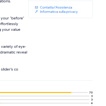
ations.
Contatta l'Assistenza
Informativa sulla privacy
 your "before"
ffortlessly
g your value
 dramatic reveal
the slider's co
70
3
3
4