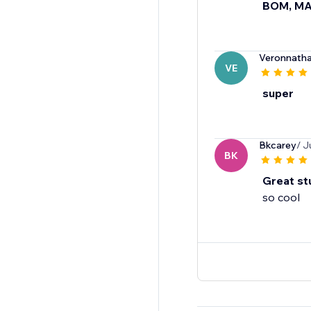
BOM, M
Veronnatha
VE
super
Bkcarey
/ J
BK
Great st
so cool