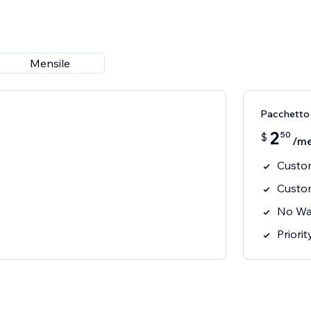
Mensile
Pacchetto
2
50
$
/m
Custom
Custo
No Wa
Priori