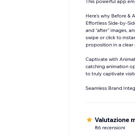
This powerful app emp
Here's why Before & A
Effortless Side-by-Si
and "after" images, and
swipe or click to inst
proposition in a clear
Captivate with Animations: Go beyond static images, Engage your audience wit
catching animation op
to truly captivate vis
Valutazione 
86 recensioni