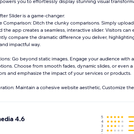
owers you to effortlessly display stunning visual transform
fter Slider is a game-changer:
de Comparison: Ditch the clunky comparisons. Simply upload
 the app creates a seamless, interactive slider. Visitors can e
antly compare the dramatic difference you deliver, highlightin
 and impactful way.
h a variety of eye-
tions. Choose from smooth fades, dynamic slides, or even a
itors and emphasize the impact of your services or products.
Seamless Brand Integration: Maintain a cohesive website aesthetic, Customize 
5
media 4.6
4
3
2