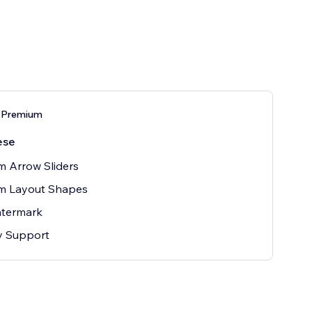
 Premium
ese
 Arrow Sliders
m Layout Shapes
termark
ty Support