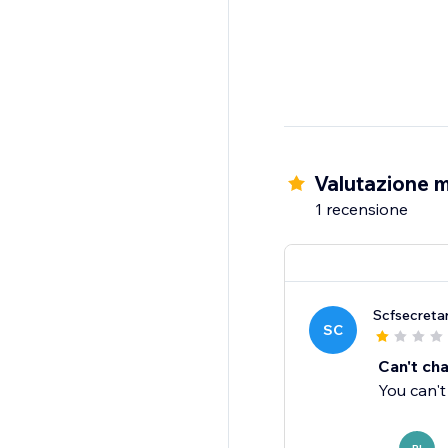
Valutazione m
1 recensione
Scfsecreta
SC
Can't ch
You can't