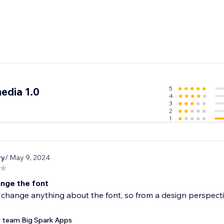
5
edia 1.0
4
3
2
1
ry
/ May 9, 2024
ange the font
 change anything about the font, so from a design perspectiv
team Big Spark Apps