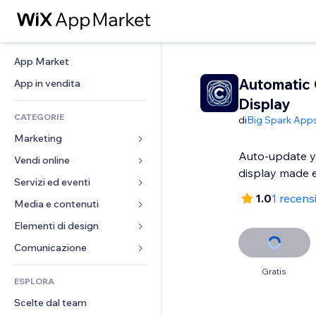
App Market
Automatic 
App in vendita
Display
CATEGORIE
di
Big Spark App
Marketing
Auto-update y
Vendi online
Inserzioni
display made 
Mobile
Servizi ed eventi
App per Stores
1.0
1 recens
Dati analitici
Spedizione e consegna
Media e contenuti
Hotel
Social
Tasti Vendi
Eventi
Elementi di design
Galleria
SEO
Corsi online
Ristoranti
Musica
Mappe e navigazione
Comunicazione 
Coinvolgimento
Stampa su richiesta
Immobiliare
Podcast
Privacy e sicurezza
Moduli
Gratis
Inserzioni sito
Amministrazione
ESPLORA
Prenotazioni
Fotografia
Orologio
Blog
Email
Buoni e programmi fedeltà
Scelte dal team
Video
Template per pagine
Sondaggi