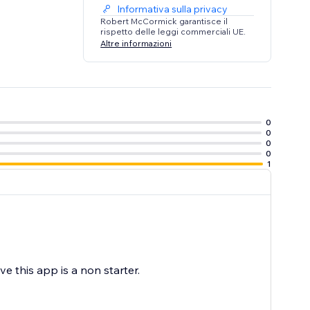
Informativa sulla privacy
Robert McCormick garantisce il
rispetto delle leggi commerciali UE.
Altre informazioni
0
0
0
0
1
e this app is a non starter.