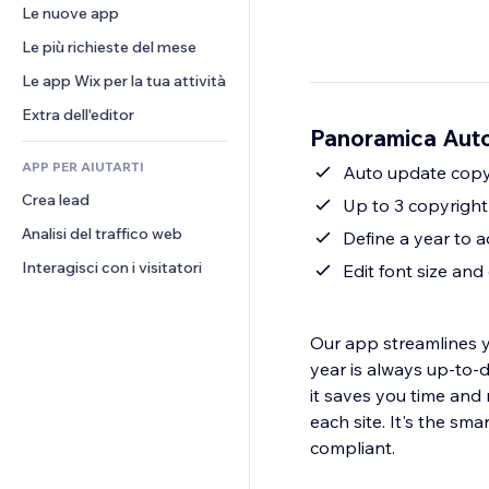
Conversioni
Soluzioni di stoccaggio
Le nuove app
PDF
Effetti immagine
Chat
Dropshipping
Condivisione file
Le più richieste del mese
Tasti e menu
Commenti
Prezzi e abbonamenti
Novità
Banner e badge
Le app Wix per la tua attività
Telefono
Crowdfunding
Servizi per i contenuti
Calcolatrici
Community
Extra dell'editor
Cibo e bevande
Panoramica Auto
Effetti testo
Cerca
Recensioni e testimonial
APP PER AIUTARTI
Meteo
Auto update copyr
CRM
Crea lead
Grafici e tabelle
Up to 3 copyright
Analisi del traffico web
Define a year to 
Interagisci con i visitatori
Edit font size and
Our app streamlines y
year is always up-to-
it saves you time and 
each site. It's the sm
compliant.