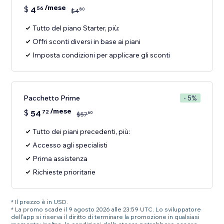
/mese
$
4
56
80
$
4
Tutto del piano Starter, più:
Offri sconti diversi in base ai piani
Imposta condizioni per applicare gli sconti
Pacchetto Prime
- 5%
/mese
$
54
72
60
$
57
Tutto dei piani precedenti, più:
Accesso agli specialisti
Prima assistenza
Richieste prioritarie
* Il prezzo è in USD.
* La promo scade il 9 agosto 2026 alle 23:59 UTC. Lo sviluppatore
dell'app si riserva il diritto di terminare la promozione in qualsiasi