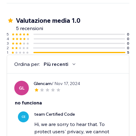
Valutazione media 1.0
5 recensioni
5
0
4
0
3
0
2
0
1
5
Ordina per:
Più recenti
Glencam
/ Nov 17, 2024
GL
no funciona
team Certified Code
CE
Hi, we are sorry to hear that. To
protect users' privacy, we cannot