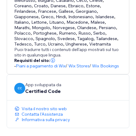
Bielorusso
,
Bulgaro
,
Catalano
,
Ceco
,
Cinese
,
Coreano
,
Croato
,
Danese
,
Ebraico
,
Estone
,
Finlandese
,
Francese
,
Gallese
,
Georgiano
,
Giapponese
,
Greco
,
Hindi
,
Indonesiano
,
Islandese
,
Italiano
,
Lettone
,
Lituano
,
Macedone
,
Malese
,
Marathi
,
Mongolo
,
Norvegese
,
Olandese
,
Persiano
,
Polacco
,
Portoghese
,
Rumeno
,
Russo
,
Serbo
,
Slovacco
,
Spagnolo
,
Svedese
,
Tagalog
,
Tailandese
,
Tedesco
,
Turco
,
Ucraino
,
Ungherese
,
Vietnamita
Puoi tradurre tutti i contenuti dell'app mostrati sul tuo
sito in qualunque lingua.
Requisiti del sito:
-
Piani a pagamento di Wix
/
Wix Stores
/
Wix Bookings
App sviluppata da
CC
Certified Code
Visita il nostro sito web
Contatta l'Assistenza
Informativa sulla privacy