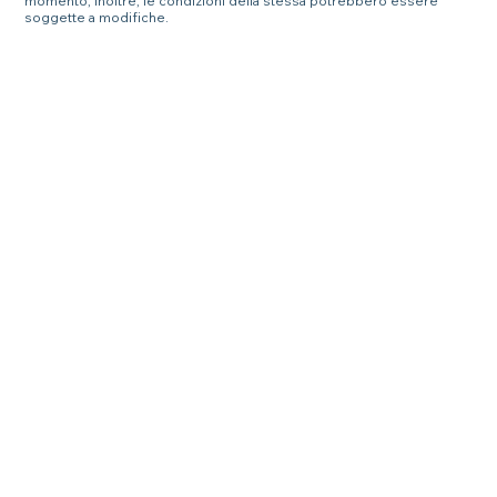
momento; inoltre, le condizioni della stessa potrebbero essere
soggette a modifiche.