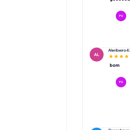
PU
Aleribeiro4
AL
bom
PU