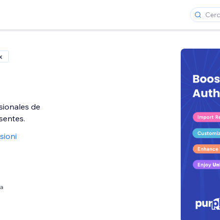
x
sionales de
sentes.
sioni
ta