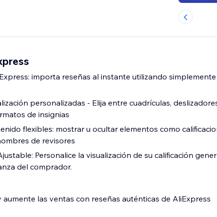
xpress
iExpress: importa reseñas al instante utilizando simplemente
ización personalizadas - Elija entre cuadrículas, deslizadores,
rmatos de insignias
enido flexibles: mostrar u ocultar elementos como calificaci
 nombres de revisores
Ajustable: Personalice la visualización de su calificación gene
anza del comprador.
 aumente las ventas con reseñas auténticas de AliExpress