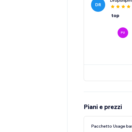
Dropshipm
DR
top
PU
Piani e prezzi
Pacchetto Usage bas