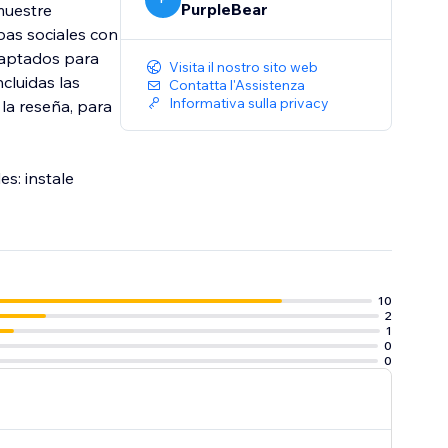
PurpleBear
muestre
bas sociales con
daptados para
Visita il nostro sito web
cluidas las
Contatta l'Assistenza
Informativa sulla privacy
 la reseña, para
es: instale
10
2
1
0
0