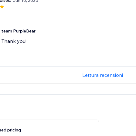
oises
/ Jun 10, 2026
team PurpleBear
Thank you!
Lettura recensioni
ed pricing