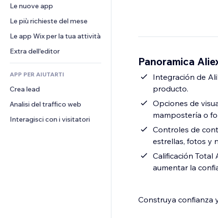
Conversioni
Soluzioni di stoccaggio
Le nuove app
PDF
Effetti immagine
Chat
Dropshipping
Condivisione file
Le più richieste del mese
Tasti e menu
Commenti
Prezzi e abbonamenti
Novità
Banner e badge
Le app Wix per la tua attività
Telefono
Crowdfunding
Servizi per i contenuti
Calcolatrici
Community
Extra dell'editor
Cibo e bevande
Panoramica Alie
Effetti testo
Cerca
Recensioni e testimonial
APP PER AIUTARTI
Meteo
Integración de Al
CRM
producto.
Crea lead
Grafici e tabelle
Opciones de visual
Analisi del traffico web
mampostería o fo
Interagisci con i visitatori
Controles de cont
estrellas, fotos y
Calificación Total 
aumentar la confi
Construya confianza y