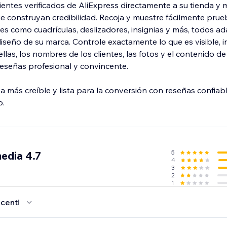
ientes verificados de AliExpress directamente a su tienda y 
ue construyan credibilidad. Recoja y muestre fácilmente prue
es como cuadrículas, deslizadores, insignias y más, todos a
iseño de su marca. Controle exactamente lo que es visible, in
ellas, los nombres de los clientes, las fotos y el contenido de
reseñas profesional y convincente.
 más creíble y lista para la conversión con reseñas confiabl
o.
5
edia 4.7
4
3
2
1
ecenti