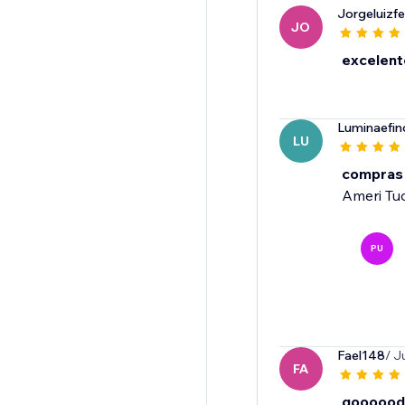
Jorgeluizf
JO
excelent
Luminaefin
LU
compras
Ameri Tud
PU
Fael148
/ J
FA
goooood