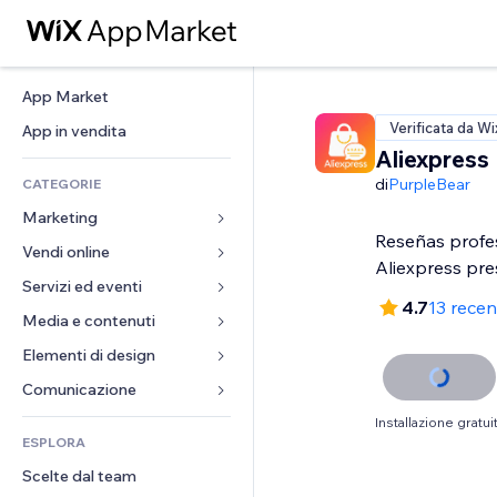
App Market
Verificata da Wi
App in vendita
Aliexpress
di
PurpleBear
CATEGORIE
Marketing
Reseñas profe
Vendi online
Inserzioni
Aliexpress pre
Mobile
Servizi ed eventi
App per Stores
4.7
13 recen
Dati analitici
Spedizione e consegna
Media e contenuti
Hotel
Social
Tasti Vendi
Eventi
Elementi di design
Galleria
SEO
Corsi online
Ristoranti
Musica
Mappe e navigazione
Comunicazione 
Coinvolgimento
Stampa su richiesta
Immobiliare
Podcast
Privacy e sicurezza
Moduli
Installazione gratui
Inserzioni sito
Amministrazione
ESPLORA
Prenotazioni
Fotografia
Orologio
Blog
Email
Buoni e programmi fedeltà
Scelte dal team
Video
Template per pagine
Sondaggi