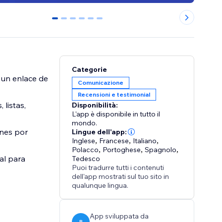
0
1
2
3
4
5
Categorie
 un enlace de
Comunicazione
Recensioni e testimonial
 listas,
Disponibilità:
L'app è disponibile in tutto il
mondo.
ones por
Lingue dell'app:
Inglese
,
Francese
,
Italiano
,
Polacco
,
Portoghese
,
Spagnolo
,
ral para
Tedesco
Puoi tradurre tutti i contenuti
dell'app mostrati sul tuo sito in
qualunque lingua.
App sviluppata da
P