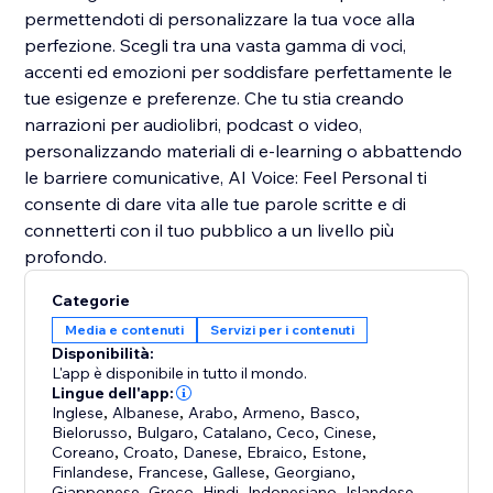
permettendoti di personalizzare la tua voce alla
perfezione. Scegli tra una vasta gamma di voci,
accenti ed emozioni per soddisfare perfettamente le
tue esigenze e preferenze. Che tu stia creando
narrazioni per audiolibri, podcast o video,
personalizzando materiali di e-learning o abbattendo
le barriere comunicative, AI Voice: Feel Personal ti
consente di dare vita alle tue parole scritte e di
connetterti con il tuo pubblico a un livello più
profondo.
Categorie
Media e contenuti
Servizi per i contenuti
Disponibilità:
L'app è disponibile in tutto il mondo.
Lingue dell'app:
Inglese
,
Albanese
,
Arabo
,
Armeno
,
Basco
,
Bielorusso
,
Bulgaro
,
Catalano
,
Ceco
,
Cinese
,
Coreano
,
Croato
,
Danese
,
Ebraico
,
Estone
,
Finlandese
,
Francese
,
Gallese
,
Georgiano
,
Giapponese
,
Greco
,
Hindi
,
Indonesiano
,
Islandese
,