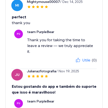
Mightymouse00007
/ Dec 14, 2025
MI
perfect
thank you
team PurpleBear
PU
Thank you for taking the time to
leave a review — we truly appreciate
it.
Utile
(0)
Julianazfotografia
/ Nov 19, 2025
JU
Estou gostando do app e também do suporte
que isso é maravilhoso!
team PurpleBear
PU