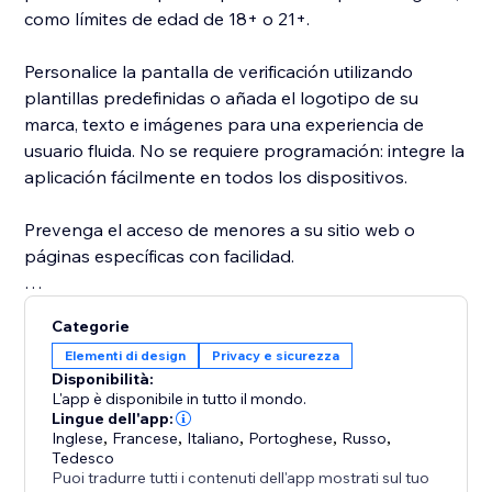
como límites de edad de 18+ o 21+.
Personalice la pantalla de verificación utilizando
plantillas predefinidas o añada el logotipo de su
marca, texto e imágenes para una experiencia de
usuario fluida. No se requiere programación: integre la
aplicación fácilmente en todos los dispositivos.
Prevenga el acceso de menores a su sitio web o
páginas específicas con facilidad.
Permítanos encargarnos de la verificación de edad
Categorie
por usted, asegurando que su negocio permanezca
Elementi di design
Privacy e sicurezza
seguro, cumpliendo con las normativas y sin
Disponibilità:
complicaciones.
L'app è disponibile in tutto il mondo.
Lingue dell'app:
Inglese
,
Francese
,
Italiano
,
Portoghese
,
Russo
,
Tedesco
Puoi tradurre tutti i contenuti dell'app mostrati sul tuo