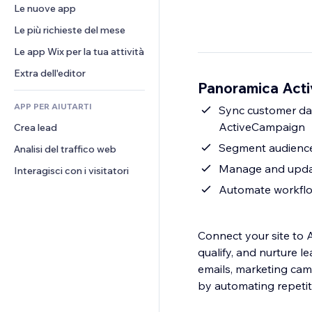
Conversioni
Soluzioni di stoccaggio
Le nuove app
PDF
Effetti immagine
Chat
Dropshipping
Condivisione file
Le più richieste del mese
Tasti e menu
Commenti
Prezzi e abbonamenti
Novità
Banner e badge
Le app Wix per la tua attività
Telefono
Crowdfunding
Servizi per i contenuti
Calcolatrici
Community
Extra dell'editor
Cibo e bevande
Panoramica Acti
Effetti testo
Cerca
Recensioni e testimonial
APP PER AIUTARTI
Meteo
Sync customer dat
CRM
ActiveCampaign
Crea lead
Grafici e tabelle
Segment audience
Analisi del traffico web
Manage and updat
Interagisci con i visitatori
Automate workflow
Connect your site to 
qualify, and nurture l
emails, marketing ca
by automating repetit