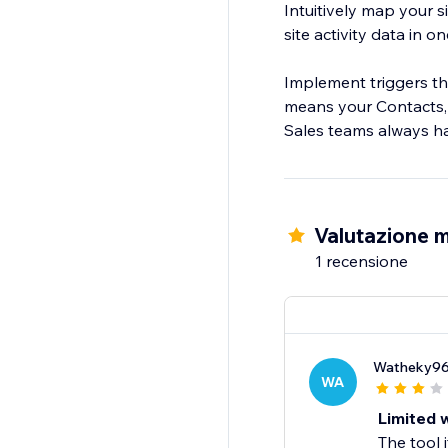
Intuitively map your s
site activity data in o
Implement triggers th
means your Contacts,
Valutazione m
1 recensione
Watheky9
WA
Limited w
The tool 