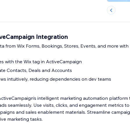
veCampaign Integration
a from Wix Forms, Bookings, Stores, Events, and more with
s with the Wix tag in ActiveCampaign
e Contacts, Deals and Accounts
s intuitively, reducing dependencies on dev teams
ActiveCampaign’s intelligent marketing automation platform 
eads seamlessly. Use visits, clicks, and engagement metrics t
mpaigns and sales enablement materials. Streamline camp
ive marketing tasks.