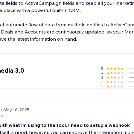
ite fields to ActiveCampaign fields and keep all your marketin
ne place with a powerful built-in CRM.
at automate flow of data from multiple entities to ActiveCam
 Deals and Accounts are continuously updated, so your Mar
5
edia 3.0
4
3
2
1
6
/ May 16, 2025
ith what im using to the tool, I need to setup a webhook
itself is good, however, you can improve the integration more