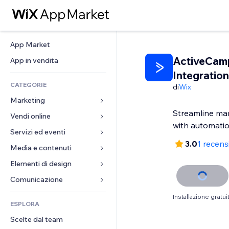
App Market
ActiveCam
App in vendita
Integration
CATEGORIE
di
Wix
Marketing
Streamline ma
Vendi online
Inserzioni
with automati
Mobile
Servizi ed eventi
App per Stores
3.0
1 recens
Dati analitici
Spedizione e consegna
Media e contenuti
Hotel
Social
Tasti Vendi
Eventi
Elementi di design
Galleria
SEO
Corsi online
Ristoranti
Musica
Mappe e navigazione
Comunicazione 
Coinvolgimento
Stampa su richiesta
Immobiliare
Podcast
Privacy e sicurezza
Moduli
Installazione gratui
Inserzioni sito
Amministrazione
ESPLORA
Prenotazioni
Fotografia
Orologio
Blog
Email
Buoni e programmi fedeltà
Scelte dal team
Video
Template per pagine
Sondaggi