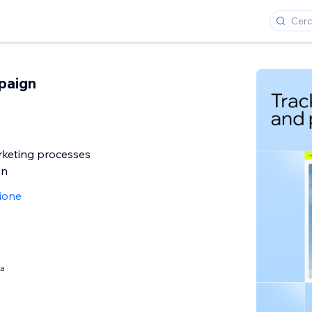
paign
rketing processes
on
ione
ta