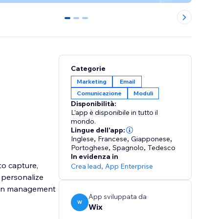
0
1
2
Categorie
Marketing
Email
Comunicazione
Moduli
Disponibilità:
L'app è disponibile in tutto il
mondo.
Lingue dell'app:
Inglese
,
Francese
,
Giapponese
,
Portoghese
,
Spagnolo
,
Tedesco
In evidenza in
to capture,
Crea lead
,
App Enterprise
o personalize
aign management
App sviluppata da
W
Wix