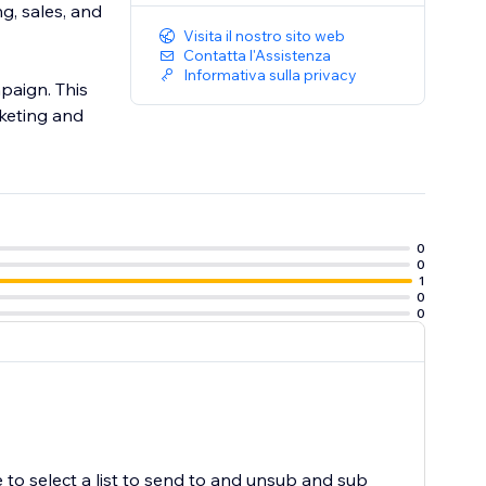
g, sales, and
Visita il nostro sito web
Contatta l'Assistenza
Informativa sulla privacy
paign. This
keting and
0
0
1
0
0
 to select a list to send to and unsub and sub