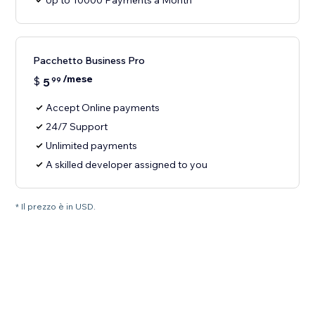
Up to 10000 Payments a Month
Pacchetto Business Pro
/mese
$
5
99
Accept Online payments
24/7 Support
Unlimited payments
A skilled developer assigned to you
* Il prezzo è in USD.