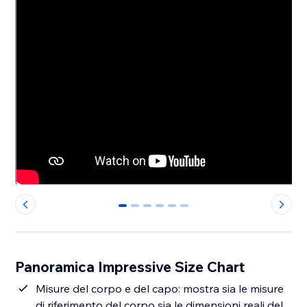
0
1
2
3
4
5
Panoramica Impressive Size Chart
Misure del corpo e del capo: mostra sia le misure
di riferimento del corpo sia le dimensioni reali del