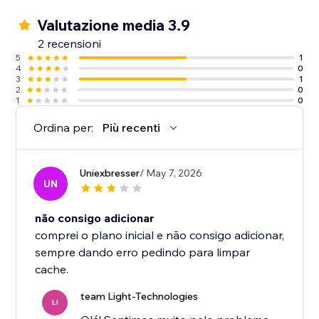
Valutazione media 3.9
2 recensioni
5
1
4
0
3
1
2
0
1
0
Ordina per:
Più recenti
Uniexbresser
/ May 7, 2026
UN
não consigo adicionar
comprei o plano inicial e não consigo adicionar,
sempre dando erro pedindo para limpar
cache.
team Light-Technologies
LI